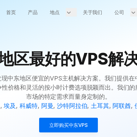
首页
产品
地点
关于我们
公司
地区最好的VPS解
ode发现中东地区便宜的VPS主机解决方案。我们提供
争性价格和灵活的按小时计费选项脱颖而出。我们的
市场的特定需求而量身定制的。
林
,
埃及
,
科威特
,
阿曼
,
沙特阿拉伯
,
土耳其
,
阿联酋
,
立即购买
中东VPS