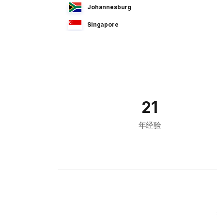
Johannesburg
Singapore
Manila
Dhaka
Sao Paulo
Jeddah
21
Tokyo
年经验
Cairo
Bahrain
Sofia
Athens
Kuala Lumpur
London