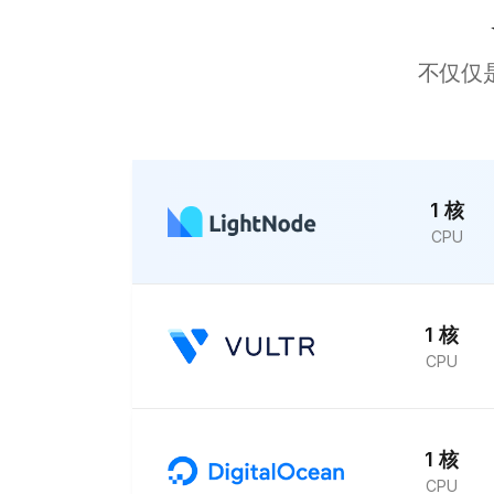
Muscat
不仅仅
Kuwait City
Marseille
Karachi
kathmandu
1 核
CPU
Moscow
Buenos Aires
Jakarta
1 核
Mexico City
CPU
Santiago
Yangon
1 核
Bogota
CPU