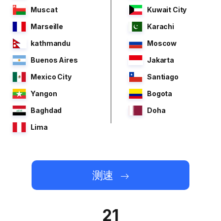
Muscat
Kuwait City
Marseille
Karachi
kathmandu
Moscow
Buenos Aires
Jakarta
Mexico City
Santiago
Yangon
Bogota
Baghdad
Doha
Lima
测速
21