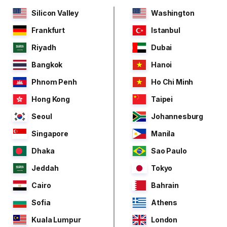
Silicon Valley
Washington
Frankfurt
Istanbul
Riyadh
Dubai
Bangkok
Hanoi
Phnom Penh
Ho Chi Minh
Hong Kong
Taipei
Seoul
Johannesburg
Singapore
Manila
Dhaka
Sao Paulo
Jeddah
Tokyo
Cairo
Bahrain
Sofia
Athens
Kuala Lumpur
London