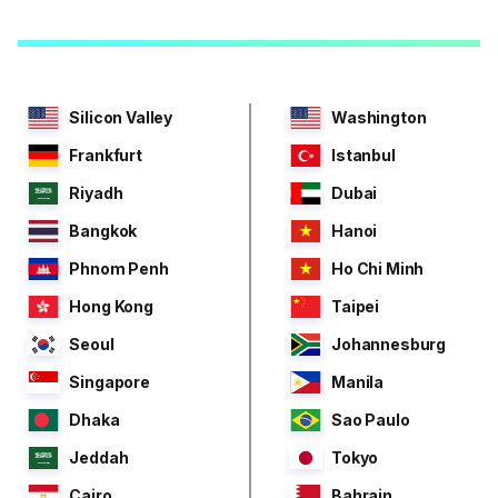
Silicon Valley
Washington
Frankfurt
Istanbul
Riyadh
Dubai
Bangkok
Hanoi
Phnom Penh
Ho Chi Minh
Hong Kong
Taipei
Seoul
Johannesburg
Singapore
Manila
Dhaka
Sao Paulo
Jeddah
Tokyo
Cairo
Bahrain