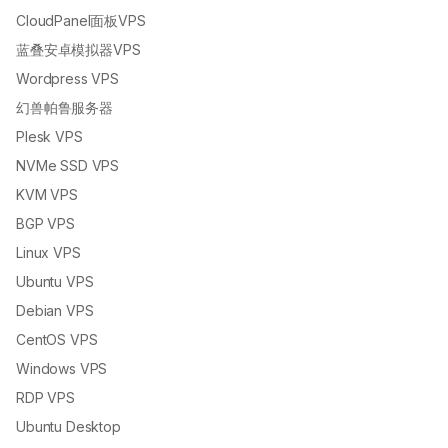
CloudPanel面板VPS
蓝叠安卓模拟器VPS
Wordpress VPS
幻兽帕鲁服务器
Plesk VPS
NVMe SSD VPS
KVM VPS
BGP VPS
Linux VPS
Ubuntu VPS
Debian VPS
CentOS VPS
Windows VPS
RDP VPS
Ubuntu Desktop