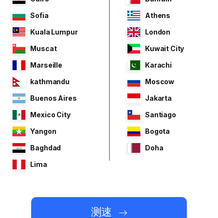
Sofia
Athens
Kuala Lumpur
London
Muscat
Kuwait City
Marseille
Karachi
kathmandu
Moscow
Buenos Aires
Jakarta
Mexico City
Santiago
Yangon
Bogota
Baghdad
Doha
Lima
测速