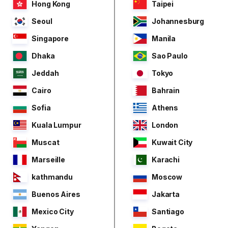
Hong Kong
Taipei
Seoul
Johannesburg
Singapore
Manila
Dhaka
Sao Paulo
Jeddah
Tokyo
Cairo
Bahrain
Sofia
Athens
Kuala Lumpur
London
Muscat
Kuwait City
Marseille
Karachi
kathmandu
Moscow
Buenos Aires
Jakarta
Mexico City
Santiago