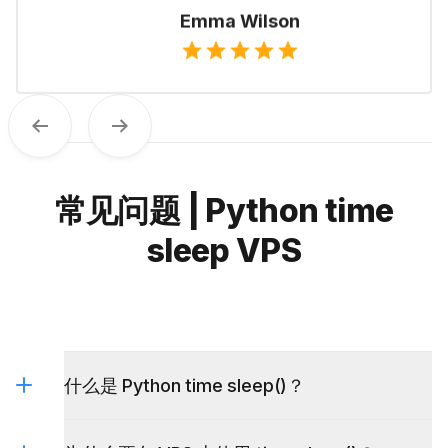
Emma Wilson
Previous
Next
常见问题 | Python time
sleep VPS
什么是 Python time sleep()？