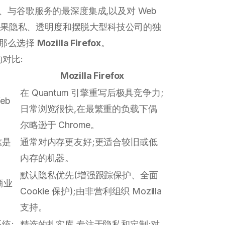
与谷歌服务的最深度集成,以及对 Web
果隐私、透明度和摆脱大型科技公司的独
,那么选择
Mozilla Firefox
。
对比:
Mozilla Firefox
在 Quantum 引擎重写后极具竞争力;
eb
日常浏览很快,在最繁重的负载下偶
尔略逊于 Chrome。
这是
通常对内存更友好;更适合较旧或低
内存的机器。
默认隐私优先(增强跟踪保护、全面
商业
Cookie 保护);由非营利组织 Mozilla
支持。
统;
精选的扎实库,专注于隐私和定制;对