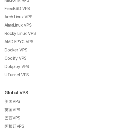
MikroTik VPS
FreeBSD VPS
Arch Linux VPS
AlmaLinux VPS
Rocky Linux VPS
AMD EPYC VPS
Docker VPS
Coolify VPS
Dokploy VPS
UTunnel VPS
Global VPS
美国VPS
英国VPS
巴西VPS
阿根廷VPS