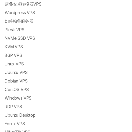
蓝叠安卓模拟器VPS
Wordpress VPS
幻兽帕鲁服务器
Plesk VPS
NVMe SSD VPS
KVM VPS
BGP VPS
Linux VPS
Ubuntu VPS
Debian VPS
CentOS VPS
Windows VPS
RDP VPS
Ubuntu Desktop
Forex VPS