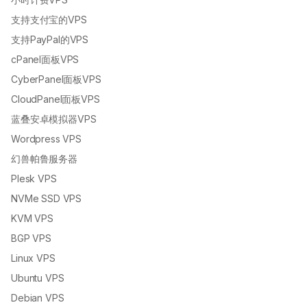
支持支付宝的VPS
支持PayPal的VPS
cPanel面板VPS
CyberPanel面板VPS
CloudPanel面板VPS
蓝叠安卓模拟器VPS
Wordpress VPS
幻兽帕鲁服务器
Plesk VPS
NVMe SSD VPS
KVM VPS
BGP VPS
Linux VPS
Ubuntu VPS
Debian VPS