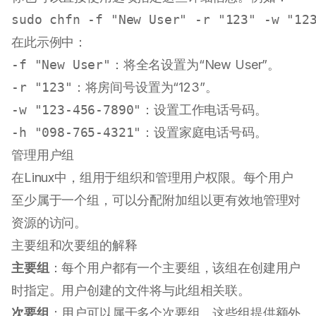
sudo
 chfn -f 
"New User"
 -r 
"123"
 -w 
"12
在此示例中：
-f "New User"
：将全名设置为“New User”。
-r "123"
：将房间号设置为“123”。
-w "123-456-7890"
：设置工作电话号码。
-h "098-765-4321"
：设置家庭电话号码。
管理用户组
在Linux中，组用于组织和管理用户权限。每个用户
至少属于一个组，可以分配附加组以更有效地管理对
资源的访问。
主要组和次要组的解释
主要组
：每个用户都有一个主要组，该组在创建用户
时指定。用户创建的文件将与此组相关联。
次要组
：用户可以属于多个次要组。这些组提供额外