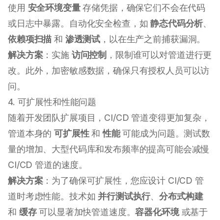
使用
安全环境变量
存储凭据，确保它们不会在代码
或日志中暴露。自动化安全检查，如
静态代码分析
、
依赖项扫描
和
渗透测试
，以在生产之前捕获漏洞。
解决方案
：实施
访问控制
，限制谁可以对管道进行更
改。此外，加密敏感数据，确保只有授权人员可以访
问。
4. 可扩展性和性能问题
随着开发团队扩展项目，CI/CD 管道变得更加复杂，
管道本身的
可扩展性
和
性能
可能成为问题。测试数
量的增加、大型代码库和发布频率的提高可能会减慢
CI/CD 管道的速度。
解决方案
：为了确保可扩展性，您应设计 CI/CD 管
道时考虑性能。技术如
并行测试执行
、
分布式构建
和
缓存
可以显著加快管道速度。
容器化环境
或基于