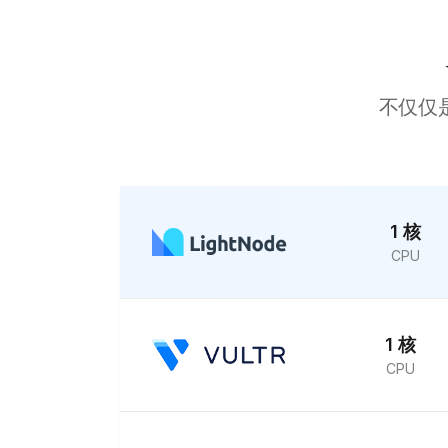
Kuala Lumpur
London
Muscat
不仅仅
Kuwait City
Marseille
Karachi
kathmandu
1 核
CPU
Moscow
Buenos Aires
Jakarta
1 核
Mexico City
CPU
Santiago
Yangon