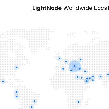
LightNode
Worldwide Locat