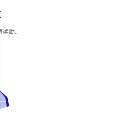
本
值奖励。