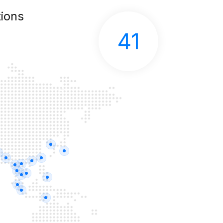
ions
41