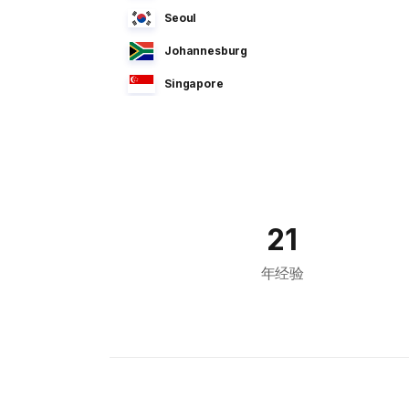
Seoul
Johannesburg
Singapore
Manila
Dhaka
Sao Paulo
Jeddah
21
Tokyo
年经验
Cairo
Bahrain
Sofia
Athens