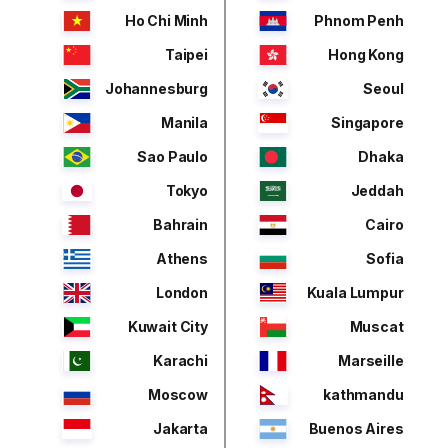
Ho Chi Minh
Phnom Penh
Taipei
Hong Kong
Johannesburg
Seoul
Manila
Singapore
Sao Paulo
Dhaka
Tokyo
Jeddah
Bahrain
Cairo
Athens
Sofia
London
Kuala Lumpur
Kuwait City
Muscat
Karachi
Marseille
Moscow
kathmandu
Jakarta
Buenos Aires