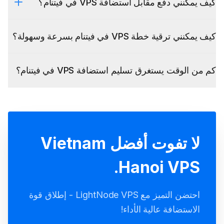
كيف يمكنني دفع مقابل استضافة VPS في فيتنام؟
BlueStacks
MikroTik CHR
كيف يمكنني ترقية خطة VPS في فيتنام بسرعة وسهولة؟
كم من الوقت يستغرق تسليم استضافة VPS في فيتنام؟
لا تفوت أفضل Vietnam
Hanoi VPS.
احتضن التميز مع LightNode VPS - إطلاق قوة
الاستضافة عالية الأداء!