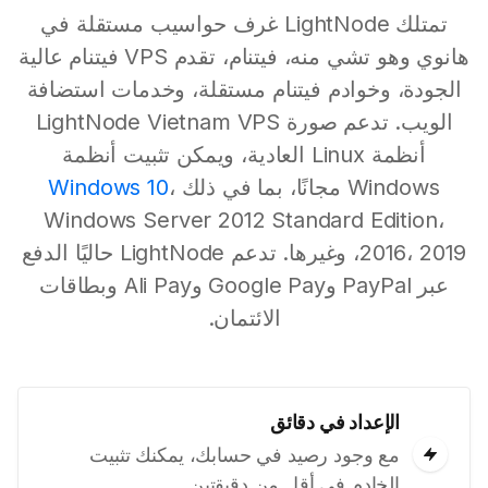
تمتلك LightNode غرف حواسيب مستقلة في
هانوي وهو تشي منه، فيتنام، تقدم VPS فيتنام عالية
الجودة، وخوادم فيتنام مستقلة، وخدمات استضافة
الويب. تدعم صورة LightNode Vietnam VPS
أنظمة Linux العادية، ويمكن تثبيت أنظمة
Windows مجانًا، بما في ذلك
،
Windows 10
Windows Server 2012 Standard Edition،
2016، 2019، وغيرها. تدعم LightNode حاليًا الدفع
عبر PayPal وGoogle Pay وAli Pay وبطاقات
الائتمان.
الإعداد في دقائق
مع وجود رصيد في حسابك، يمكنك تثبيت
الخادم في أقل من دقيقتين.