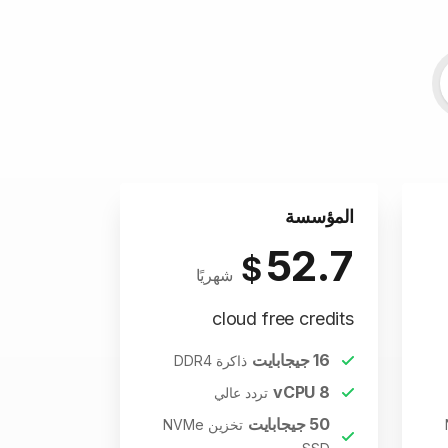
المؤسسة
52.7
$
شهريًا
cloud free credits
16
جيجابايت
ذاكرة DDR4
vCPU
8
تردد عالي
50
جيجابايت
تخزين NVMe