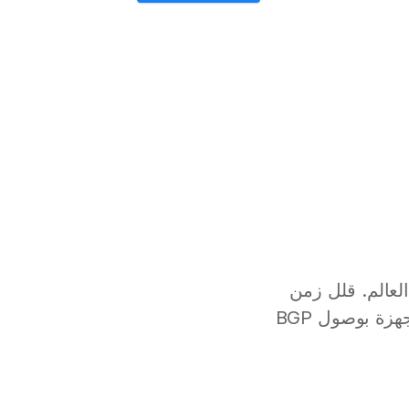
حاء العالم. قلل زمن
الاستجابة مع خوادم VPS السحابية الموجودة بالقرب من مستخدميك والمجهزة بوصول BGP