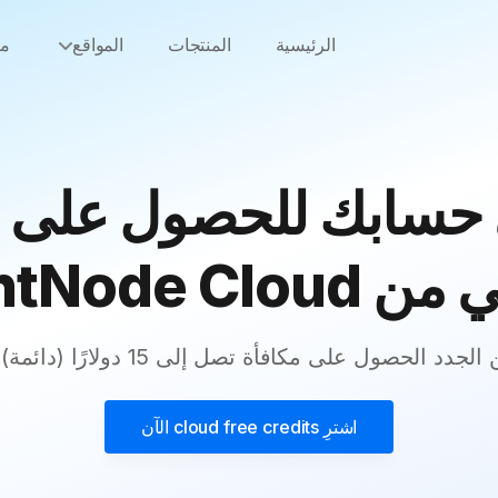
الرئيسية
المنتجات
المواقع
من
حسابك للحصول على 
LightNode Clo
ل على مكافأة تصل إلى 15 دولارًا (دائمة) لاستهلاك الموارد.
اشترِ
cloud free credits
الآن