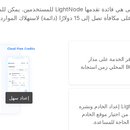
مكافأة الشحن الأولى هي فائدة تقدمها ightNode
ى مكافأة تصل إلى 15 دولارًا (دائمة) لاستهلاك الموارد.
VPS بنسبة 99.95% توفر الخدمة على مدار
الساعة طوال أيام الأسبوع، ويوفر BGP المحلي زمن استجابة
إعداد سهل
تتيح لوحة التحكم البديهية من LightNode إعداد الخادم ونشره
من اختيار موقع الخادم
الحاجة للمساعدة.