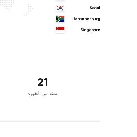
Seoul
Johannesburg
Singapore
Manila
Dhaka
Sao Paulo
Jeddah
21
Tokyo
سنة من الخبرة
Cairo
Bahrain
Sofia
Athens