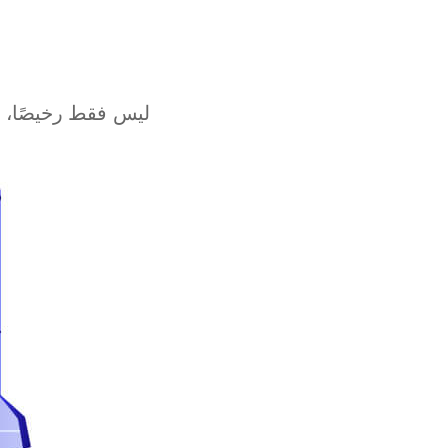
Kuala Lumpur
London
Muscat
ليس فقط رخيصًا، 
Kuwait City
Marseille
Karachi
kathmandu
Moscow
Buenos Aires
Jakarta
Mexico City
Santiago
Yangon