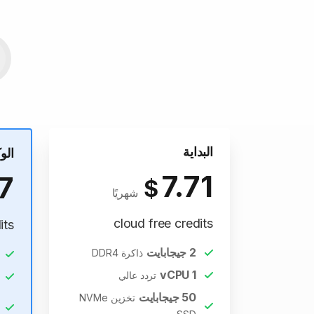
البداية
الو
7.71
7
$
شهريًا
cloud free credits
its
2
جيجابايت
ذاكرة DDR4
vCPU
1
تردد عالي
50
جيجابايت
تخزين NVMe