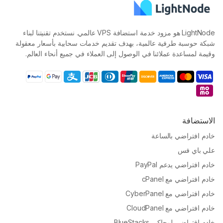
LightNode هو مزود خدمة استضافة VPS عالمي. نستخدم تقنيتنا لبناء
شبكة حوسبة طرفية عالمية، بهدف تقديم خدمات سحابية بأسعار معقولة
وقيمة لمساعدة عملائنا في الوصول إلى العملاء في جميع أنحاء العالم.
الاستضافة
خادم افتراضي بالساعة
علي باي فس
خادم افتراضي يدعم PayPal
خادم افتراضي مع cPanel
خادم افتراضي مع CyberPanel
خادم افتراضي مع CloudPanel
خادم افتراضي لمحاكي BlueStacks