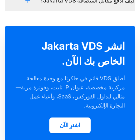
كيف أدفع مقابل استضافة Jakarta VDS؟
انشر Jakarta VDS
الخاص بك الآن.
أطلق VDS قائم في جاكرتا مع وحدة معالجة
مركزية مخصصة، عنوان IP ثابت، وفوترة مرنة—
مثالي لتداول الفوركس، SaaS، وأعباء عمل
التجارة الإلكترونية.
اشترِ الآن