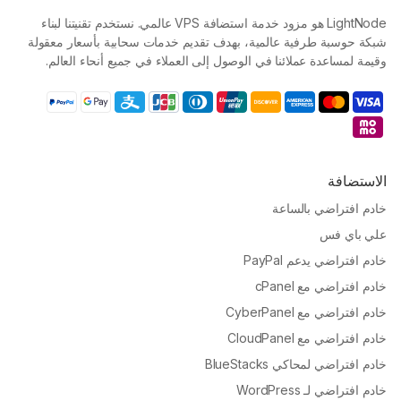
LightNode هو مزود خدمة استضافة VPS عالمي. نستخدم تقنيتنا لبناء
شبكة حوسبة طرفية عالمية، بهدف تقديم خدمات سحابية بأسعار معقولة
وقيمة لمساعدة عملائنا في الوصول إلى العملاء في جميع أنحاء العالم.
الاستضافة
خادم افتراضي بالساعة
علي باي فس
خادم افتراضي يدعم PayPal
خادم افتراضي مع cPanel
خادم افتراضي مع CyberPanel
خادم افتراضي مع CloudPanel
خادم افتراضي لمحاكي BlueStacks
خادم افتراضي لـ WordPress