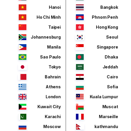
Hanoi
Bangkok
Ho Chi Minh
Phnom Penh
Taipei
Hong Kong
Johannesburg
Seoul
Manila
Singapore
Sao Paulo
Dhaka
Tokyo
Jeddah
Bahrain
Cairo
Athens
Sofia
London
Kuala Lumpur
Kuwait City
Muscat
Karachi
Marseille
Moscow
kathmandu