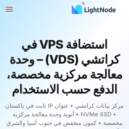
القائم
استضافة VPS في
كراتشي (VDS) – وحدة
معالجة مركزية مخصصة،
الدفع حسب الاستخدام
مركز بيانات كراتشي • عنوان IP ثابت في باكستان
• NVMe SSD • أنوية وحدة معالجة مركزية
مخصصة • كمون منخفض في جنوب آسيا والشرق