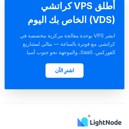
أطلق VPS كراتشي
(VDS) الخاص بك اليوم
انشر VPS بوحدة معالجة مركزية مخصصة في
كراتشي مع فوترة بالساعة — مثالي لمشاريع
الفوركس، SaaS، والموجهة نحو جنوب آسيا.
اشترِ الآن