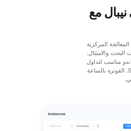
اتماندو – عناوين IP في نيبال مع
لمعالجة المركزية
بال تحسين محركات البحث والامتثال.
غلاديش، فإن VPS من LightNode في كاتماندو مناسب لتداول
الفوركس، التجارة الإلكترونية المحلية، منصات التعليم، أو أحمال عمل SaaS. الفوترة بالساعة
ي.