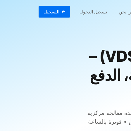
 نحن
تسجيل الدخول
التسجيل
استضافة VPS في كاتماندو (VDS) –
الدفع
 ثابت في نيبال • NVMe SSD • أنوية وحدة معالجة مركزية
• فوترة بالساعة