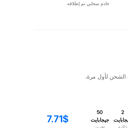
خادم سحابي تم إطلاقه
 الشحن لأول مرة.
50
2
7.71$
جابايت
جيجابايت
ذاكرة
تخزين