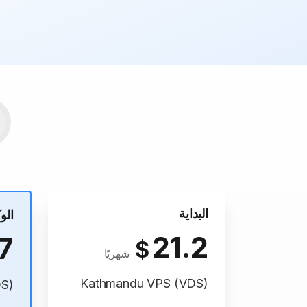
البداية
الو
21.2
7
$
شهريًا
Kathmandu VPS (VDS)
DS)