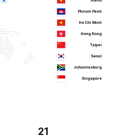
Hanoi
Phnom Penh
Ho Chi Minh
Hong Kong
Taipei
Seoul
Johannesburg
Singapore
Manila
Dhaka
Sao Paulo
Jeddah
21
Tokyo