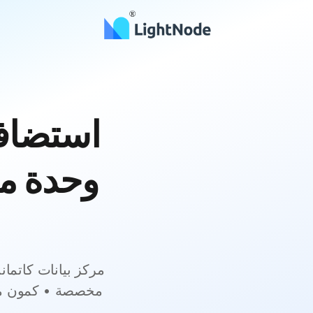
وحدة م
مخصصة • كمون منخ