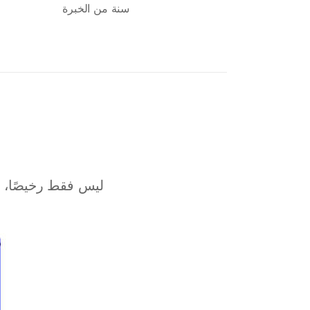
سنة من الخبرة
Cairo
Bahrain
Sofia
Athens
Kuala Lumpur
London
Muscat
ليس فقط رخيصًا، 
Kuwait City
Marseille
Karachi
kathmandu
Moscow