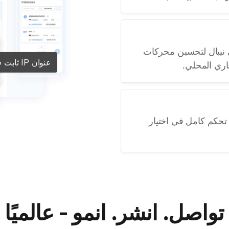
ان IP حقيقي في نيبال لتحسين محركات
عنوان IP ثابت في نيبال
اري المحلي.
 مع تحكم كامل في اختيار
تواصل. انشر. انمو - عالميًا