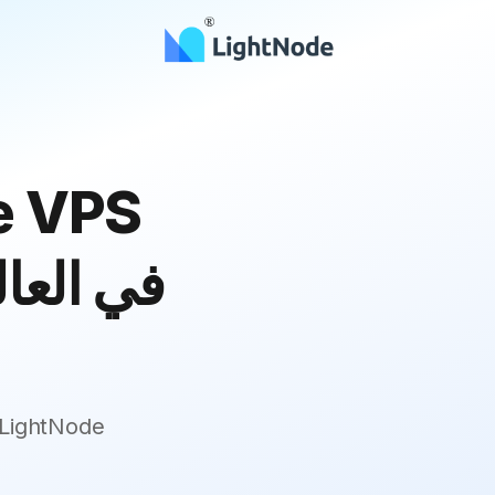
في العال
LightNode : سيطر على سوقك بأداء عالي السرعة، أمان قوي، وكفاءة متميز