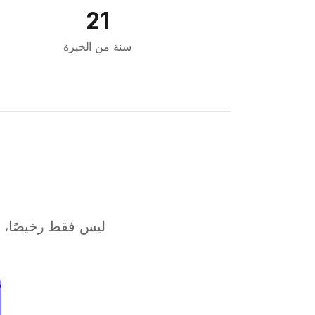
Jeddah
21
Tokyo
سنة من الخبرة
Cairo
Bahrain
Sofia
Athens
Kuala Lumpur
London
Muscat
ليس فقط رخيصًا، 
Kuwait City
Marseille
Karachi
kathmandu