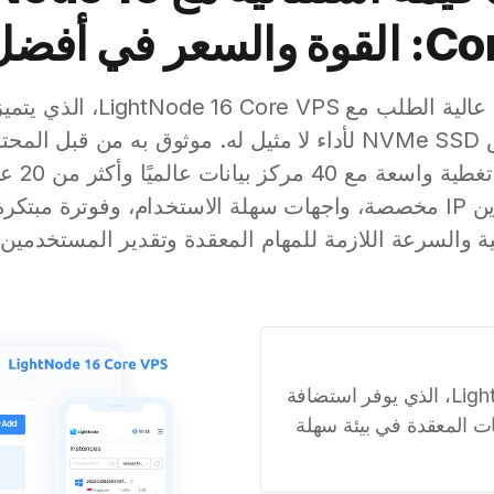
ي أفضل صورة
ارتقِ بتطبيقاتك عالية الطلب مع VPS
المتطورة وأقراص NVMe SSD لأداء لا مثيل له. موثوق به من قب
يوفر tNode
VPS. استمتع بعناوين IP مخصصة، واجهات سهلة الاستخدام، وفوترة 
ية والسرعة اللازمة للمهام المعقدة وتقدير المستخدمين 
حسّن الأداء مع LightNode 16 Core VPS، الذي يوفر استضافة
ت المعقدة في بيئة سهلة