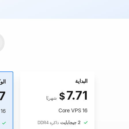
البداية
الو
7.71
7
$
شهريًا
16 Core VPS
16 Core VPS
2
جيجابايت
ذاكرة DDR4