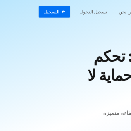
 نحن
تسجيل الدخول
التسجيل
LightNode 16 Core V: تحكم
ماية لا