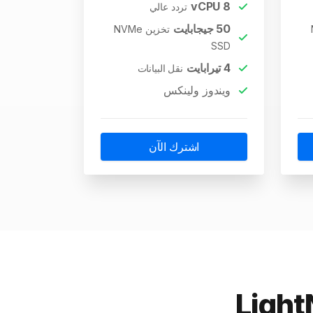
vCPU
8
تردد عالي
50
جيجابايت
تخزين NVMe
SSD
4
تيرابايت
نقل البيانات
ويندوز ولينكس
اشترك الآن
مع LightNode 16