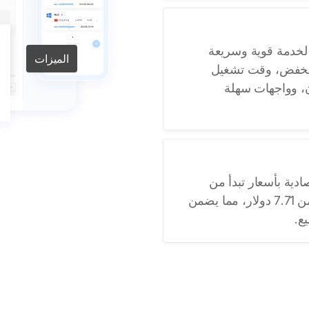
رتقِ إلى LightNode 16 Core VPS لخدمة قوية وسريعة
الميزات
منخفض، وقت تشغيل
دفع مرن، وواجهات سهلة
Light استضافة VPS اقتصادية بأسعار تبدأ من
0.012 دولار بالساعة وباقات شهرية من 7.71 دولار، مما يضمن
ع.