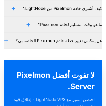
كيف أشتري خادم Pixelmon من LightNode؟
ما هو وقت التسليم لخادم Pixelmon؟
هل يمكنني تغيير خطة خادم Pixelmon الخاصة بي؟
لا تفوت أفضل Pixelmon
Server.
احتضن التميز مع LightNode VPS - إطلاق قوة