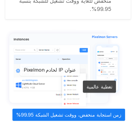
منخفض للغاية ووقت تشغيل للشبكة بنسبة
99.95%.
عنوان IP لخادم Pixelmon
تغطية عالمية
زمن استجابة منخفض، ووقت تشغيل الشبكة 99.95%