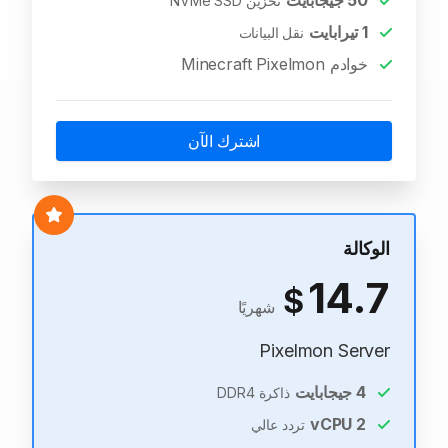
50
جيجابايت
تخزين NVMe SSD
1
تيرابايت
نقل البيانات
خوادم Minecraft Pixelmon
اشترك الآن
الوكالة
14.7
$
شهريًا
Pixelmon Server
4
جيجابايت
ذاكرة DDR4
vCPU
2
تردد عالي