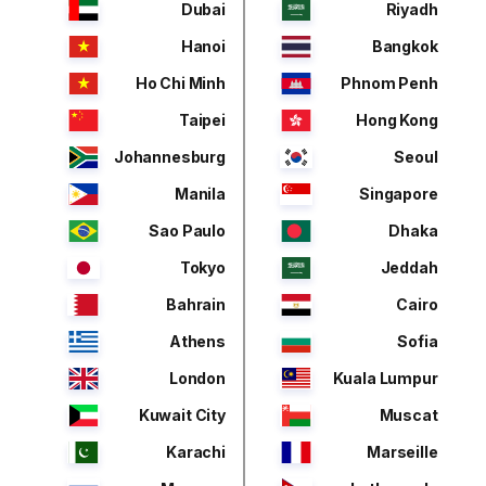
Dubai
Riyadh
Hanoi
Bangkok
Ho Chi Minh
Phnom Penh
Taipei
Hong Kong
Johannesburg
Seoul
Manila
Singapore
Sao Paulo
Dhaka
Tokyo
Jeddah
Bahrain
Cairo
Athens
Sofia
London
Kuala Lumpur
Kuwait City
Muscat
Karachi
Marseille