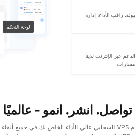
نصتنا البديهية إدارة VPS بسهولة. راقب الأداء، إدارة
لوحة التحكم
عم عبر الإنترنت لدينا
فسارات.
تواصل. انشر. انمو - عالميًا
ابدأ في نشر خادم VPS السحابي عالي الأداء الخاص بك في جميع أن