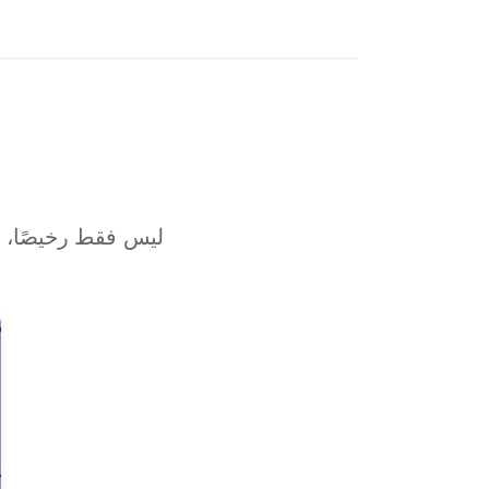
Bahrain
Sofia
Athens
Kuala Lumpur
London
Muscat
ليس فقط رخيصًا، 
Kuwait City
Marseille
Karachi
kathmandu
Moscow
Buenos Aires
Jakarta