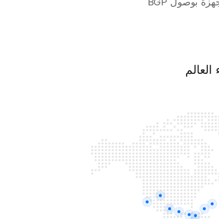
الاستجابة مع خوادم VPS السحابية الموجودة بالقرب من مستخدميك والمجهزة بوصول BGP
العالم