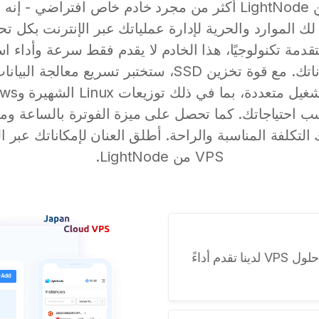
يعد Tokyo VPS من LightNode أكثر من مجرد خادم خاص افتراض
لك الموارد والحرية لإدارة عملياتك عبر الإنترنت بكل
قدمة تكنولوجيًا، هذا الخادم لا يقدم فقط سرعة وأداء استث
استقرار وأمان لبياناتك. مع قوة تخزين SSD، ستختبر تسريع 
احتياجاتك. كما تحصل على ميزة الفوترة بالساعة وم
VPS من LightNode.
احصل على قيمة أكبر مقابل أموالك. حلول VPS لدينا تقدم أداءً