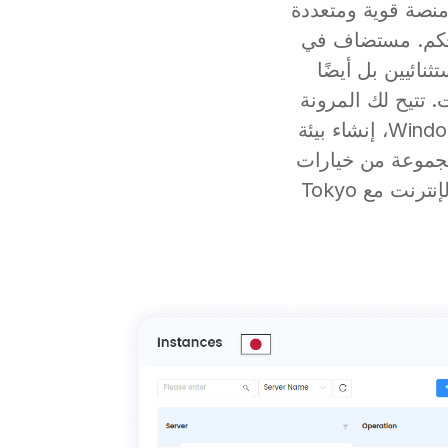
ي - إنه منصة قوية ومتعددة
 تحكم. مستضاف في
نائيين بل أيضًا
معالجة البيانات. تتيح لك المرونة
في اختيار أنظمة تشغيل متعددة، بما في ذلك توزيعات Linux الشهيرة وWindows، إنشاء بيئة
جموعة من خيارات
الدفع، مما يوفر لك التكلفة المناسبة والراحة. أطلق العنان لإمكاناتك عبر الإنترنت مع Tokyo