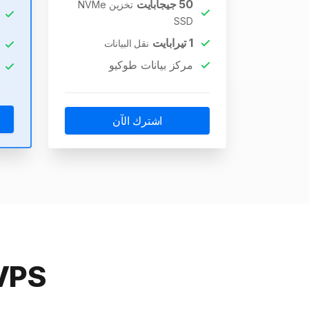
50
جيجابايت
تخزين NVMe
SSD
1
تيرابايت
نقل البيانات
مركز بيانات طوكيو
اشترك الآن
SSD VPS طوك