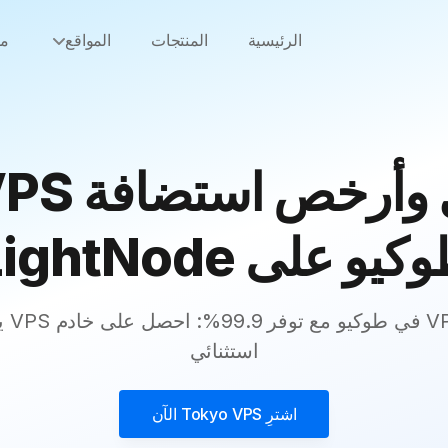
الرئيسية
المنتجات
المواقع
من
يو على LightNode
اشترِ 
استثنائي
اشترِ
Tokyo VPS
الآن