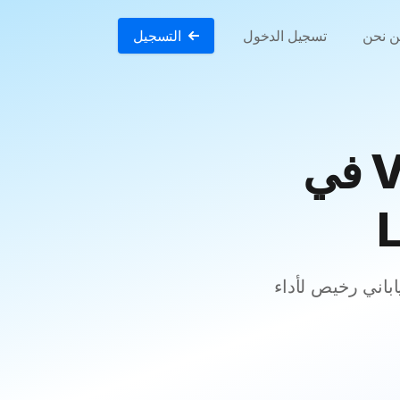
 نحن
تسجيل الدخول
التسجيل
أفضل وأرخص استضافة VPS في
استضافة VPS في طوكيو مع توفر 99.9%: احصل على خادم VPS ياباني رخيص لأداء