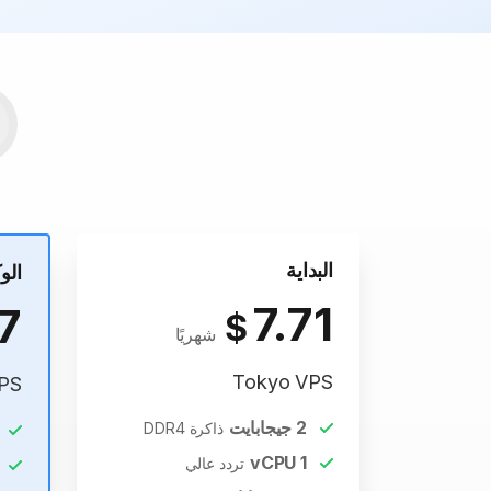
البداية
الو
7.71
7
$
شهريًا
Tokyo VPS
PS
2
جيجابايت
ذاكرة DDR4
vCPU
1
تردد عالي