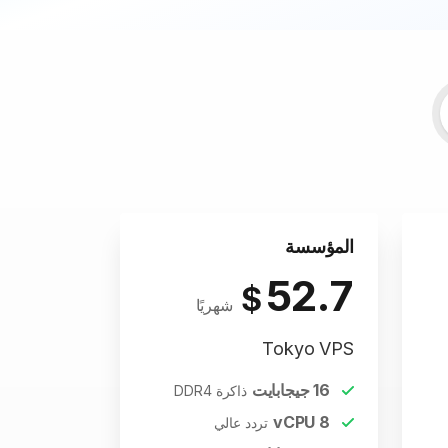
المؤسسة
52.7
$
شهريًا
Tokyo VPS
16
جيجابايت
ذاكرة DDR4
vCPU
8
تردد عالي