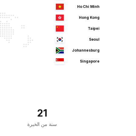
Ho Chi Minh
Hong Kong
Taipei
Seoul
Johannesburg
Singapore
Manila
Dhaka
Sao Paulo
Jeddah
21
Tokyo
سنة من الخبرة
Cairo