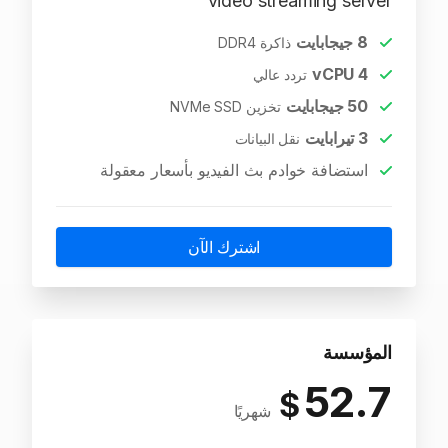
video streaming server
8
جيجابايت
ذاكرة DDR4
vCPU
4
تردد عالي
50
جيجابايت
تخزين NVMe SSD
3
تيرابايت
نقل البيانات
استضافة خوادم بث الفيديو بأسعار معقولة
اشترك الآن
المؤسسة
52.7
$
شهريًا