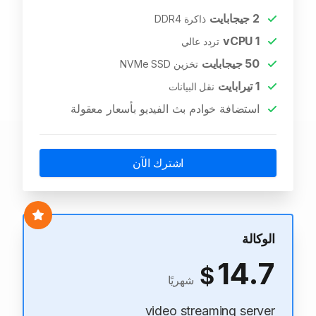
2
جيجابايت
ذاكرة DDR4
vCPU
1
تردد عالي
50
جيجابايت
تخزين NVMe SSD
1
تيرابايت
نقل البيانات
استضافة خوادم بث الفيديو بأسعار معقولة
اشترك الآن
الوكالة
14.7
$
شهريًا
video streaming server