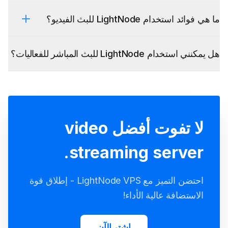
ما هي فوائد استخدام LightNode للبث الفيديو؟
هل يمكنني استخدام LightNode للبث المباشر للفعاليات؟
لا تفوت أفضل video
streaming server.
احتضن التميز مع LightNode VPS - إطلاق قوة
الاستضافة عالية الأداء!
اشترِ الآن