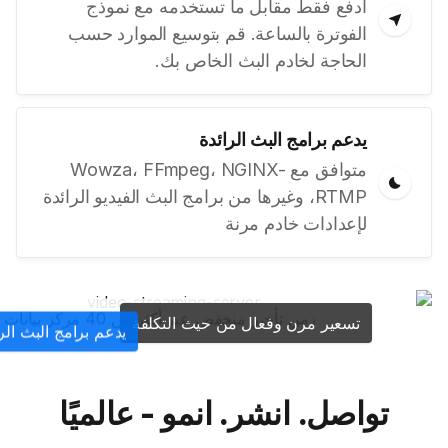
ادفع فقط مقابل ما تستخدمه مع نموذج
الفوترة بالساعة. قم بتوسيع الموارد حسب
الحاجة لخادم البث الخاص بك.
يدعم برامج البث الرائدة
متوافق مع Wowza، FFmpeg، NGINX-
RTMP، وغيرها من برامج البث الفيديو الرائدة
لإعدادات خادم مرنة
زمن تأخير منخفض عبر أكثر من 40 مركز بيانات
تسعير مرن وفعال من حيث التكلفة
يدعم برامج البث الرا
تواصل. انشر. انمو - عالميًا