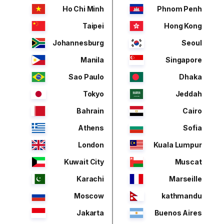
Ho Chi Minh
Phnom Penh
Taipei
Hong Kong
Johannesburg
Seoul
Manila
Singapore
Sao Paulo
Dhaka
Tokyo
Jeddah
Bahrain
Cairo
Athens
Sofia
London
Kuala Lumpur
Kuwait City
Muscat
Karachi
Marseille
Moscow
kathmandu
Jakarta
Buenos Aires