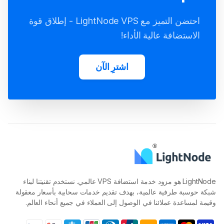
احتضن التميز مع LightNode VPS - إطلاق قوة
الاستضافة عالية الأداء!
اشترِ الآن
LightNode هو مزود خدمة استضافة VPS عالمي. نستخدم تقنيتنا لبناء
شبكة حوسبة طرفية عالمية، بهدف تقديم خدمات سحابية بأسعار معقولة
وقيمة لمساعدة عملائنا في الوصول إلى العملاء في جميع أنحاء العالم.