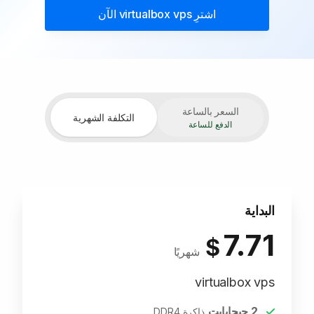
اشترِ
virtualbox vps
الآن
السعر بالساعة
التكلفة الشهرية
الدفع للساعة
البداية
7.71
$
شهريًا
virtualbox vps
2
جيجابايت
ذاكرة DDR4