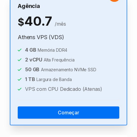
Agência
40.7
$
/mês
Athens VPS (VDS)
4
GB
Memória DDR4
2
vCPU
Alta Frequência
50
GB
Armazenamento NVMe SSD
1
TB
Largura de Banda
VPS com CPU Dedicado (Atenas)
Começar