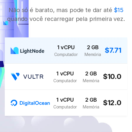
Não só é barato, mas pode te dar até
$15
quando você recarregar pela primeira vez.
1 vCPU
2 GB
$7.71
Computador
Memória
1 vCPU
2 GB
$10.0
Computador
Memória
1 vCPU
2 GB
$12.0
Computador
Memória