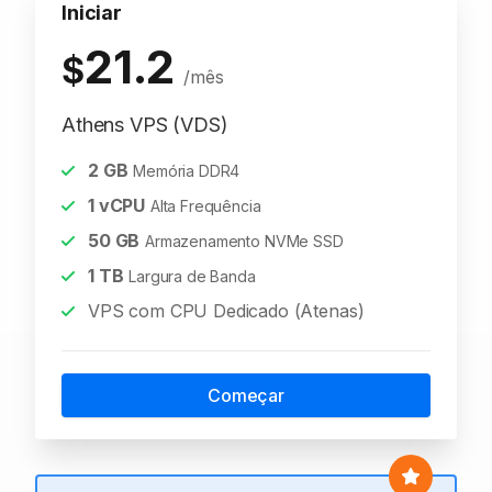
Iniciar
21.2
$
/mês
Athens VPS (VDS)
2
GB
Memória DDR4
1
vCPU
Alta Frequência
50
GB
Armazenamento NVMe SSD
1
TB
Largura de Banda
VPS com CPU Dedicado (Atenas)
Começar