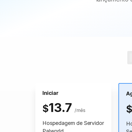
Iniciar
A
13.7
$
/mês
Hospedagem de Servidor
H
Palworld
Se