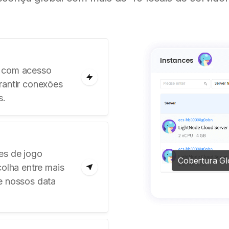
o com acesso
rantir conexões
s.
es de jogo
Cobertura Gl
colha entre mais
e nossos data