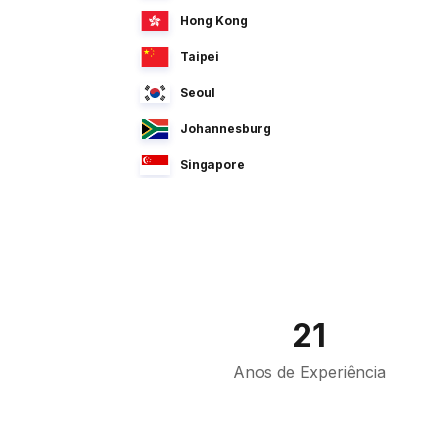
Hong Kong
Taipei
Seoul
Johannesburg
Singapore
Manila
Dhaka
Sao Paulo
Jeddah
21
Tokyo
Anos de Experiência
Cairo
Bahrain