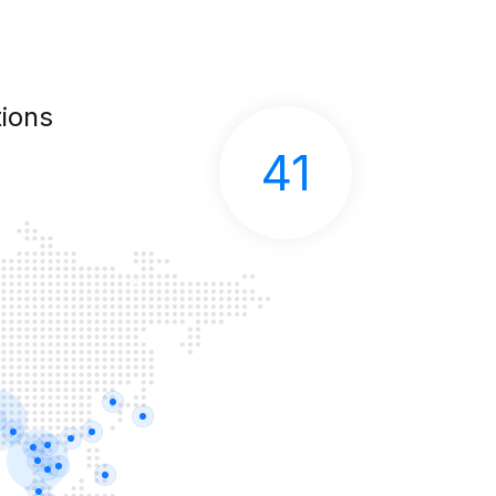
ions
41