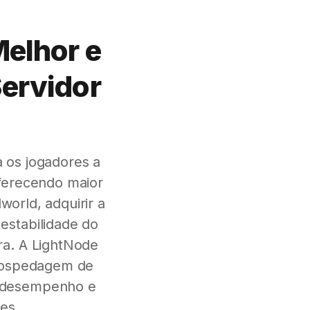
Melhor e
ervidor
 os jogadores a
oferecendo maior
orld, adquirir a
estabilidade do
ra. A LightNode
 Hospedagem de
o desempenho e
es.