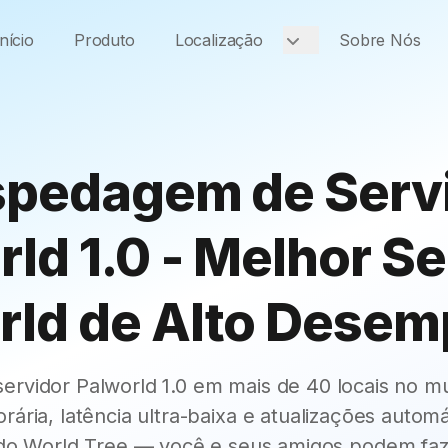
Início
Produto
Localização
Sobre Nós
pedagem de Serv
ld 1.0 - Melhor S
rld de Alto Dese
ervidor Palworld 1.0 em mais de 40 locais no 
rária, latência ultra-baixa e atualizações automá
o World Tree — você e seus amigos podem faze