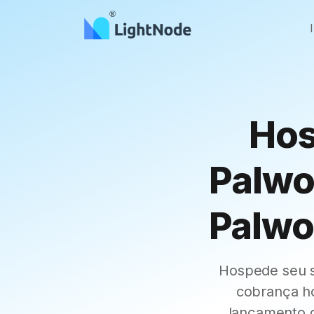
Hos
Palwor
Palwo
Hospede seu s
cobrança ho
lançamento d