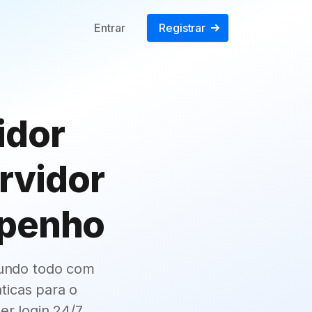
Entrar
Registrar
idor
ervidor
mpenho
mundo todo com
ticas para o
r login 24/7.