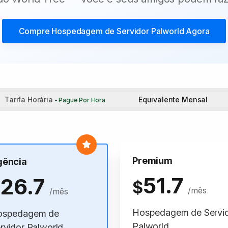
Compre
Hospedagem de Servidor Palworld
Agora
Tarifa Horária
Equivalente Mensal
- Pague Por Hora
Premium
gência
51.7
26.7
$
$
/mês
/mês
Hospedagem de Servi
ospedagem de
Palworld
rvidor Palworld