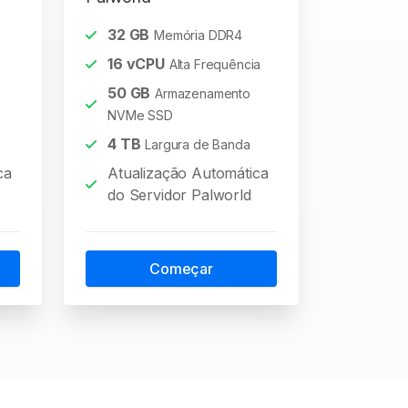
32
GB
Memória DDR4
16
vCPU
Alta Frequência
50
GB
Armazenamento
NVMe SSD
4
TB
Largura de Banda
ca
Atualização Automática
do Servidor Palworld
Começar