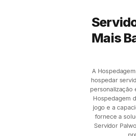
Servido
Mais B
A Hospedagem d
hospedar servid
personalização 
Hospedagem de 
jogo e a capac
fornece a sol
Servidor Palw
pr