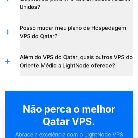
Posso mudar meu plano de Hospedagem
VPS do Qatar?
Além do VPS do Qatar, quais outros VPS do
Oriente Médio a LightNode oferece?
Oriente Médio
Istanbul VPS
Riyadh
VPS
Dubai VPS
Jeddah VPS
Bahrain VPS
Muscat VPS
Kuwait City VPS
Baghdad VPS
Não perca o melhor
Qatar VPS.
Abrace a excelência com o LightNode VPS
- Liberando o poder da hospedagem de
alto desempenho!