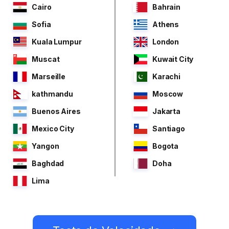
Cairo
Bahrain
Sofia
Athens
Kuala Lumpur
London
Muscat
Kuwait City
Marseille
Karachi
kathmandu
Moscow
Buenos Aires
Jakarta
Mexico City
Santiago
Yangon
Bogota
Baghdad
Doha
Lima