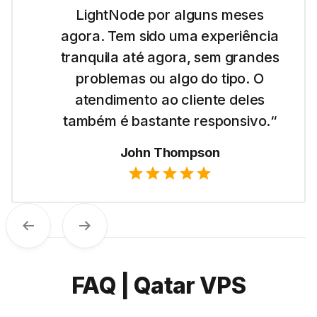
site e a LightNode facilitou para
eu começar com o VPS de Dubai.
É simples de usar e gosto da
transparência nos preços.“
Emma Wilson
Anterior
Próximo
FAQ | Qatar VPS