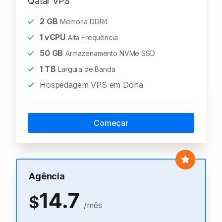
Qatar VPS
2
GB
Memória DDR4
1
vCPU
Alta Frequência
50
GB
Armazenamento NVMe SSD
1
TB
Largura de Banda
Hospedagem VPS em Doha
Começar
Agência
14.7
$
/mês