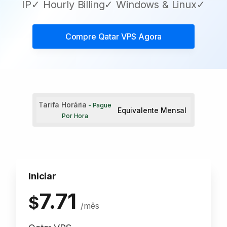
IP✓ Hourly Billing✓ Windows & Linux✓
Compre
Qatar VPS
Agora
Tarifa Horária
- Pague
Equivalente Mensal
Por Hora
Iniciar
7.71
$
/mês