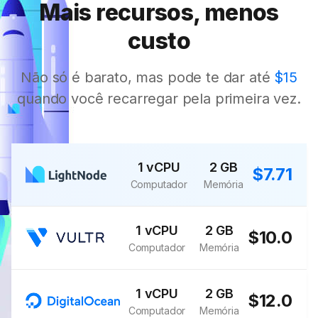
Mais recursos, menos
custo
Não só é barato, mas pode te dar até
$15
quando você recarregar pela primeira vez.
1 vCPU
2 GB
$7.71
Computador
Memória
1 vCPU
2 GB
$10.0
Computador
Memória
1 vCPU
2 GB
$12.0
Computador
Memória