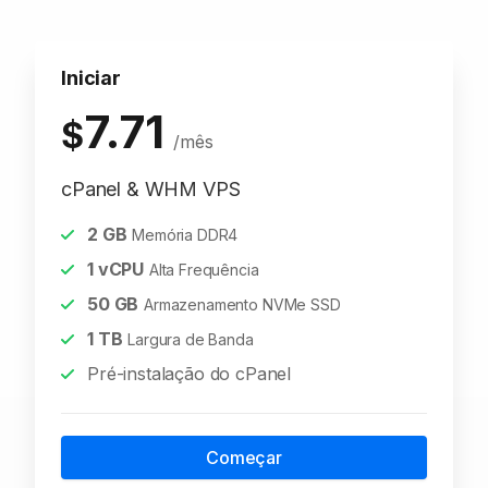
Iniciar
7.71
$
/mês
cPanel & WHM VPS
2
GB
Memória DDR4
1
vCPU
Alta Frequência
50
GB
Armazenamento NVMe SSD
1
TB
Largura de Banda
Pré-instalação do cPanel
Começar