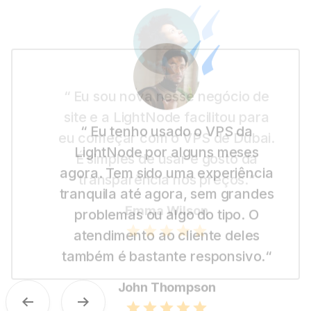
“ Eu sou nova nesse negócio de
site e a LightNode facilitou para
eu começar com o VPS de Dubai.
É simples de usar e gosto da
transparência nos preços.“
Emma Wilson
Anterior
Próximo