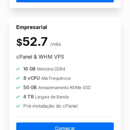
Empresarial
52.7
$
/mês
cPanel & WHM VPS
16
GB
Memória DDR4
8
vCPU
Alta Frequência
50
GB
Armazenamento NVMe SSD
4
TB
Largura de Banda
Pré-instalação do cPanel
Começar