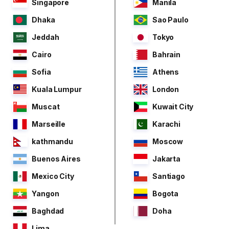
Singapore
Manila
Dhaka
Sao Paulo
Jeddah
Tokyo
Cairo
Bahrain
Sofia
Athens
Kuala Lumpur
London
Muscat
Kuwait City
Marseille
Karachi
kathmandu
Moscow
Buenos Aires
Jakarta
Mexico City
Santiago
Yangon
Bogota
Baghdad
Doha
Lima