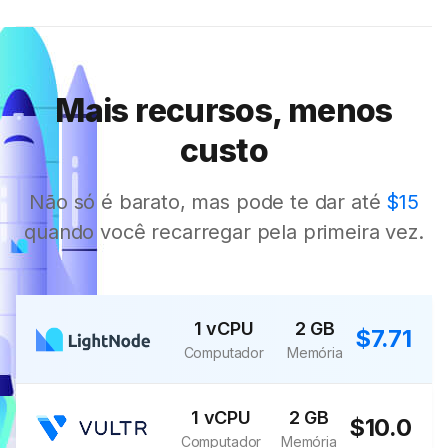
Mais recursos, menos
custo
Não só é barato, mas pode te dar até
$15
quando você recarregar pela primeira vez.
1 vCPU
2 GB
$7.71
Computador
Memória
1 vCPU
2 GB
$10.0
Computador
Memória