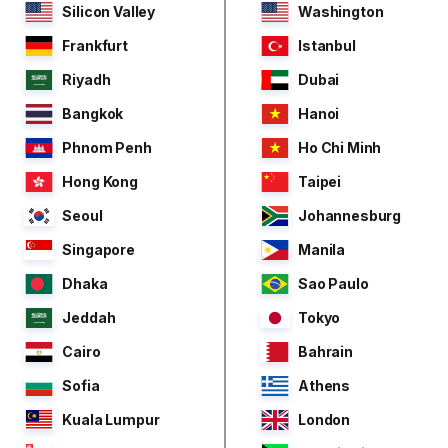
Silicon Valley
Washington
Frankfurt
Istanbul
Riyadh
Dubai
Bangkok
Hanoi
Phnom Penh
Ho Chi Minh
Hong Kong
Taipei
Seoul
Johannesburg
Singapore
Manila
Dhaka
Sao Paulo
Jeddah
Tokyo
Cairo
Bahrain
Sofia
Athens
Kuala Lumpur
London