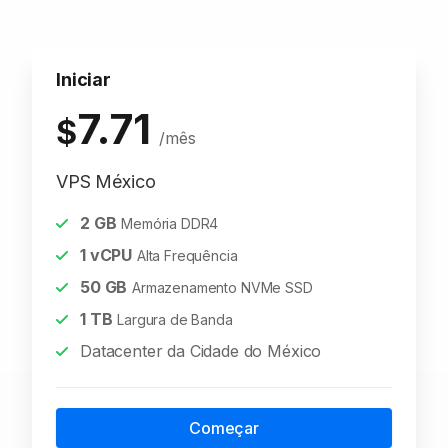
Iniciar
7.71
$
/mês
VPS México
2
GB
Memória DDR4
1
vCPU
Alta Frequência
50
GB
Armazenamento NVMe SSD
1
TB
Largura de Banda
Datacenter da Cidade do México
Começar