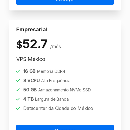
Empresarial
52.7
$
/mês
VPS México
16
GB
Memória DDR4
8
vCPU
Alta Frequência
50
GB
Armazenamento NVMe SSD
4
TB
Largura de Banda
Datacenter da Cidade do México