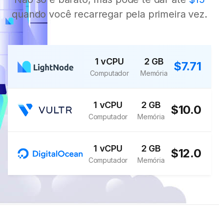
quando você recarregar pela primeira vez.
1 vCPU
2 GB
$7.71
Computador
Memória
1 vCPU
2 GB
$10.0
Computador
Memória
1 vCPU
2 GB
$12.0
Computador
Memória