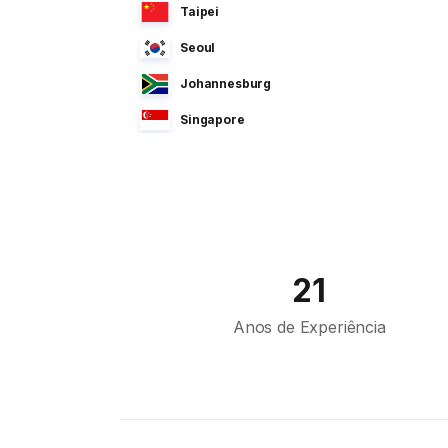
Taipei
Seoul
Johannesburg
Singapore
Manila
Dhaka
Sao Paulo
Jeddah
21
Tokyo
Anos de Experiência
Cairo
Bahrain
Sofia
Athens