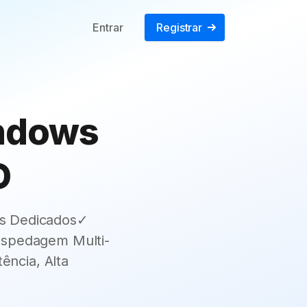
Entrar
Registrar
indows
D
os Dedicados✓
spedagem Multi-
ncia, Alta