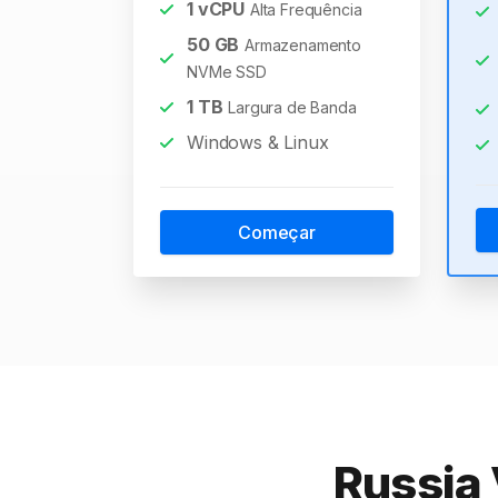
1
vCPU
Alta Frequência
50
GB
Armazenamento
NVMe SSD
1
TB
Largura de Banda
Windows & Linux
Começar
Russia 