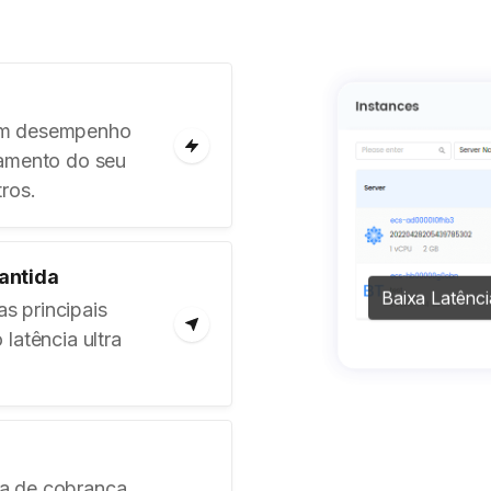
em desempenho
samento do seu
ros.
rantida
Baixa Latênci
s principais
latência ultra
a de cobrança