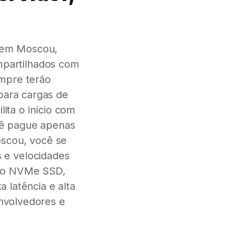
 em Moscou,
mpartilhados com
empre terão
para cargas de
ita o início com
cê pague apenas
oscou, você se
s e velocidades
nto NVMe SSD,
 latência e alta
envolvedores e