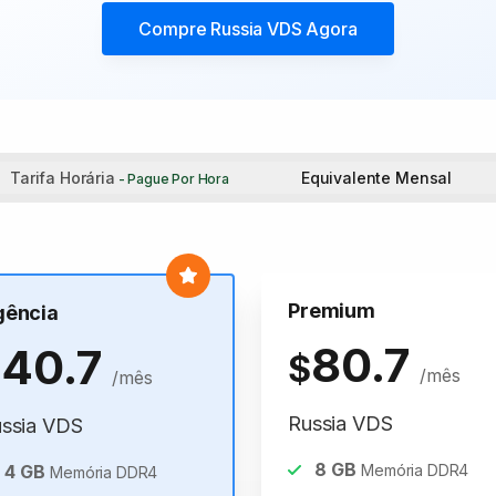
Compre
Russia VDS
Agora
Tarifa Horária
Equivalente Mensal
- Pague Por Hora
Premium
gência
80.7
40.7
$
$
/mês
/mês
Russia VDS
ssia VDS
8
GB
4
GB
Memória DDR4
Memória DDR4