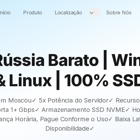
Início
Produto
Localização
Sobre Nós
ússia Barato | W
& Linux | 100% SS
em Moscou✓ 5x Potência do Servidor✓ Recurs
Porta 1+ Gbps✓ Armazenamento SSD NVME✓ Ho
nça Horária, Pague Conforme o Uso✓ Baixa Latê
Disponibilidade✓