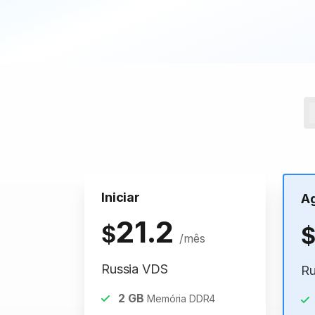
Iniciar
A
21.2
$
/mês
Russia VDS
Ru
2
GB
Memória DDR4