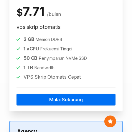
7.71
$
/bulan
vps skrip otomatis
2
GB
Memori DDR4
1
vCPU
Frekuensi Tinggi
50
GB
Penyimpanan NVMe SSD
1
TB
Bandwidth
VPS Skrip Otomatis Cepat
Mulai Sekarang
Agency