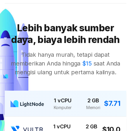
Lebih banyak sumber
daya, biaya lebih rendah
Tidak hanya murah, tetapi dapat
memberikan Anda hingga
$15
saat Anda
mengisi ulang untuk pertama kalinya.
1 vCPU
2 GB
$7.71
Komputer
Memori
1 vCPU
2 GB
$10.0