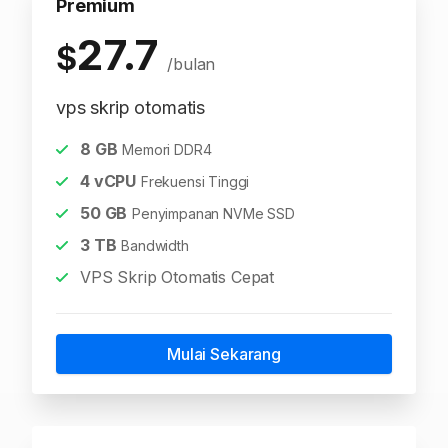
Premium
27.7
$
/bulan
vps skrip otomatis
8
GB
Memori DDR4
4
vCPU
Frekuensi Tinggi
50
GB
Penyimpanan NVMe SSD
3
TB
Bandwidth
VPS Skrip Otomatis Cepat
Mulai Sekarang