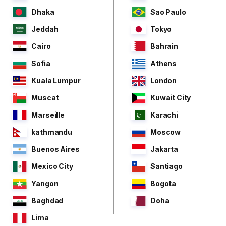
Dhaka
Sao Paulo
Jeddah
Tokyo
Cairo
Bahrain
Sofia
Athens
Kuala Lumpur
London
Muscat
Kuwait City
Marseille
Karachi
kathmandu
Moscow
Buenos Aires
Jakarta
Mexico City
Santiago
Yangon
Bogota
Baghdad
Doha
Lima