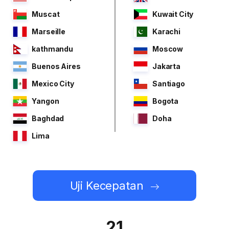
Muscat
Kuwait City
Marseille
Karachi
kathmandu
Moscow
Buenos Aires
Jakarta
Mexico City
Santiago
Yangon
Bogota
Baghdad
Doha
Lima
Uji Kecepatan
21