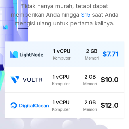
Tidak hanya murah, tetapi dapat
memberikan Anda hingga
$15
saat Anda
mengisi ulang untuk pertama kalinya.
1 vCPU
2 GB
$7.71
Komputer
Memori
1 vCPU
2 GB
$10.0
Komputer
Memori
1 vCPU
2 GB
$12.0
Komputer
Memori