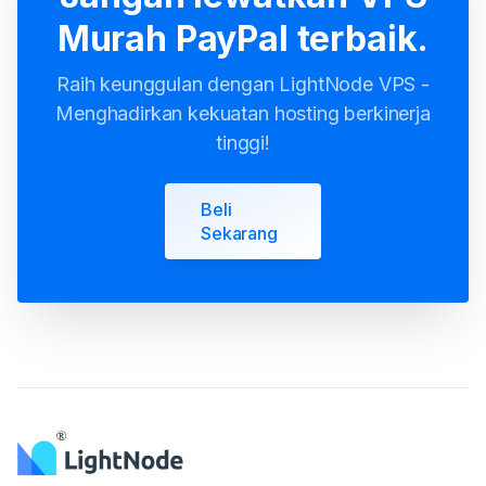
Murah PayPal terbaik.
Raih keunggulan dengan LightNode VPS -
Menghadirkan kekuatan hosting berkinerja
tinggi!
Beli
Sekarang