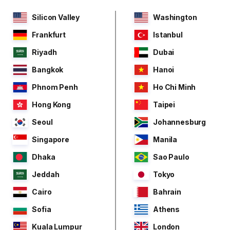
Silicon Valley
Washington
Frankfurt
Istanbul
Riyadh
Dubai
Bangkok
Hanoi
Phnom Penh
Ho Chi Minh
Hong Kong
Taipei
Seoul
Johannesburg
Singapore
Manila
Dhaka
Sao Paulo
Jeddah
Tokyo
Cairo
Bahrain
Sofia
Athens
Kuala Lumpur
London