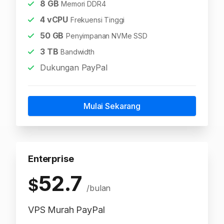
8
GB
Memori DDR4
4
vCPU
Frekuensi Tinggi
50
GB
Penyimpanan NVMe SSD
3
TB
Bandwidth
Dukungan PayPal
Mulai Sekarang
Enterprise
52.7
$
/bulan
VPS Murah PayPal