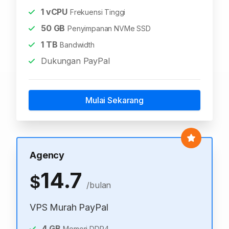
1
vCPU
Frekuensi Tinggi
50
GB
Penyimpanan NVMe SSD
1
TB
Bandwidth
Dukungan PayPal
Mulai Sekarang
Agency
14.7
$
/bulan
VPS Murah PayPal
4
GB
Memori DDR4