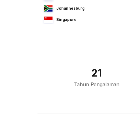
Johannesburg
Singapore
Manila
Dhaka
Sao Paulo
Jeddah
21
Tokyo
Tahun Pengalaman
Cairo
Bahrain
Sofia
Athens
Kuala Lumpur