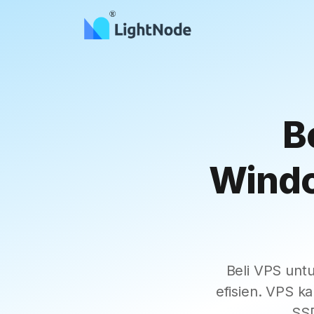
B
Windo
Beli VPS unt
efisien. VPS 
SSD