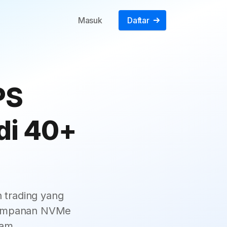
Masuk
Daftar
PS
di 40+
 trading yang
nyimpanan NVMe
jam.