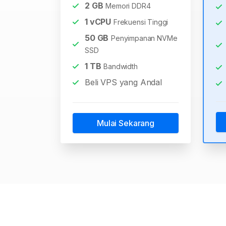
2
GB
Memori DDR4
1
vCPU
Frekuensi Tinggi
50
GB
Penyimpanan NVMe
SSD
1
TB
Bandwidth
Beli VPS yang Andal
Mulai Sekarang