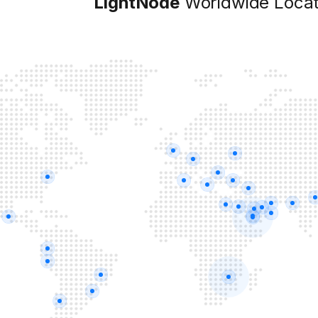
LightNode
Worldwide Locat