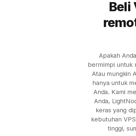
Beli
remot
Apakah Anda 
bermimpi untuk m
Atau mungkin A
hanya untuk m
Anda. Kami mem
Anda, LightNod
keras yang di
kebutuhan VPS 
tinggi, s