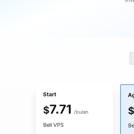
Start
A
7.71
$
/bulan
Beli VPS
Be