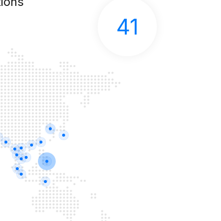
ions
41