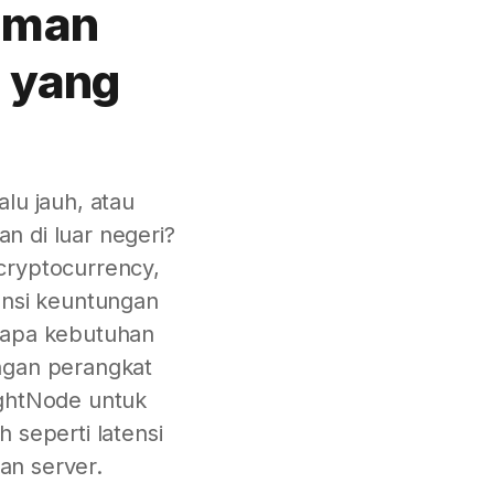
laman
g yang
lu jauh, atau
n di luar negeri?
cryptocurrency,
nsi keuntungan
i apa kebutuhan
engan perangkat
ightNode untuk
seperti latensi
an server.