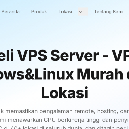
Beranda
Produk
Lokasi
Tentang Kami
eli VPS Server - V
ws&Linux Murah 
Lokasi
uk memastikan pengalaman remote, hosting, dan
kami menawarkan CPU berkinerja tinggi dan pe
 di 40+ lokasi di seluruh dunia, dan ditagih per 