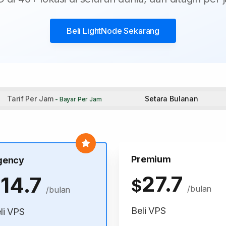
Beli
LightNode
Sekarang
Tarif Per Jam
Setara Bulanan
- Bayar Per Jam
Premium
gency
27.7
14.7
$
$
/bulan
/bulan
Beli VPS
li VPS