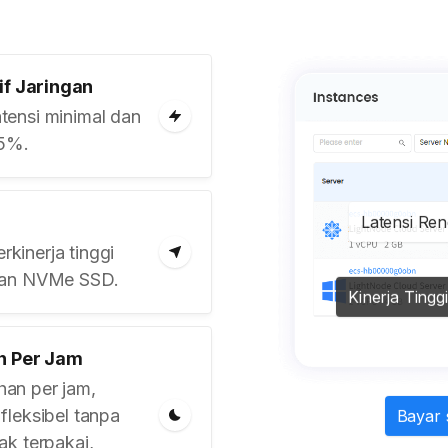
if Jaringan
tensi minimal dan
95%.
Latensi Re
kinerja tinggi
anan NVMe SSD.
Kinerja Tinggi
n Per Jam
an per jam,
fleksibel tanpa
Bayar 
k terpakai,