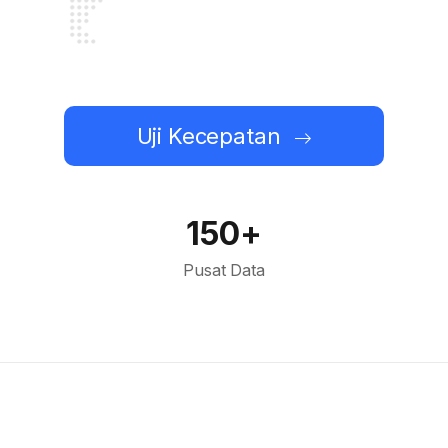
Uji Kecepatan
150+
Pusat Data