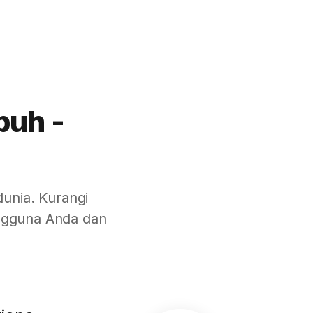
buh -
unia. Kurangi
engguna Anda dan