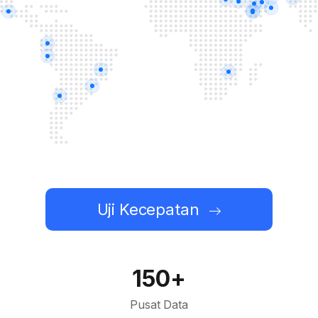
Uji Kecepatan
150+
Pusat Data