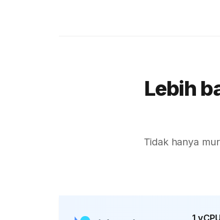
Bahrain
Sofia
Athens
Kuala Lumpur
Lebih b
London
Muscat
Kuwait City
Marseille
Tidak hanya mur
Karachi
kathmandu
Moscow
Buenos Aires
1 vCP