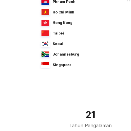
Phnom Penh
Ho Chi Minh
Hong Kong
Taipei
Seoul
Johannesburg
Singapore
Manila
Dhaka
Sao Paulo
Jeddah
21
Tokyo
Tahun Pengalaman
Cairo