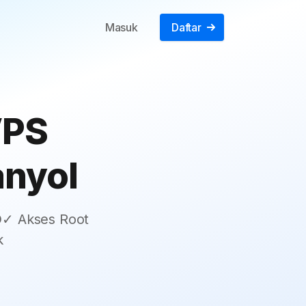
Masuk
Daftar
VPS
anyol
✓ Akses Root
k