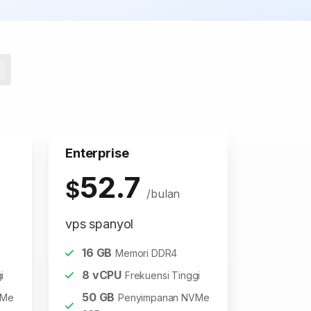
Enterprise
52.7
$
/bulan
vps spanyol
16
GB
Memori DDR4
8
vCPU
i
Frekuensi Tinggi
50
GB
VMe
Penyimpanan NVMe