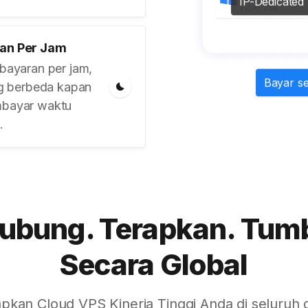
IP-Dedicated
han Per Jam
ayaran per jam,
Bayar s
g berbeda kapan
embayar waktu
.
ubung. Terapkan. Tum
Secara Global
pkan Cloud VPS Kinerja Tinggi Anda di seluruh d