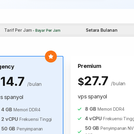
Tarif Per Jam
Setara Bulanan
- Bayar Per Jam
Premium
gency
27.7
14.7
$
$
/bulan
/bulan
vps spanyol
s spanyol
8
GB
4
GB
Memori DDR4
Memori DDR4
4
vCPU
2
vCPU
Frekuensi Tingg
Frekuensi Tinggi
50
GB
50
GB
Penyimpanan N
Penyimpanan