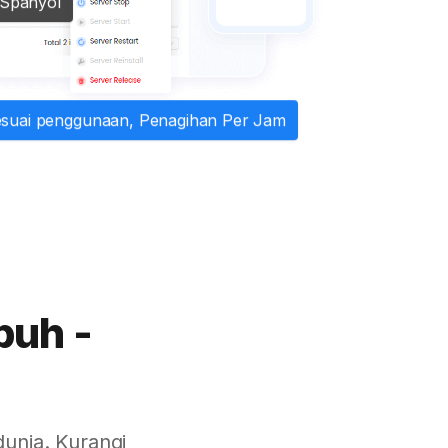
 Spanyol
esuai penggunaan, Penagihan Per Jam
buh -
unia. Kurangi