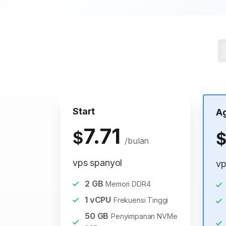
Start
A
7.71
$
/bulan
vps spanyol
vp
2
GB
Memori DDR4
1
vCPU
Frekuensi Tinggi
50
GB
Penyimpanan NVMe