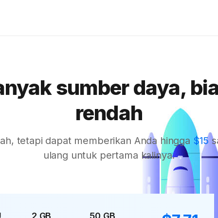
anyak sumber daya, bia
rendah
ah, tetapi dapat memberikan Anda hingga
$15
s
ulang untuk pertama kalinya.
U
2 GB
50 GB