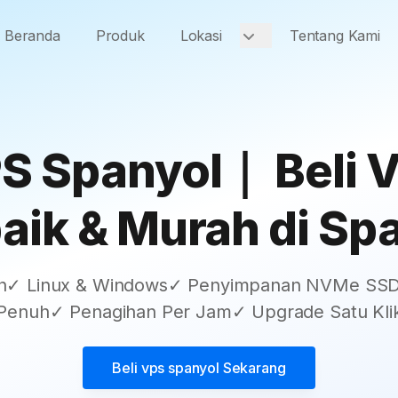
Beranda
Produk
Lokasi
Tentang Kami
S Spanyol｜ Beli 
aik & Murah di Sp
dah✓ Linux & Windows✓ Penyimpanan NVMe SSD
Penuh✓ Penagihan Per Jam✓ Upgrade Satu Kli
Beli
vps spanyol
Sekarang