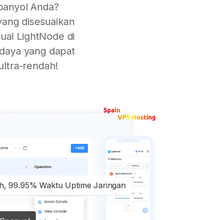
panyol Anda?
yang disesuaikan
ual LightNode di
 daya yang dapat
ultra-rendah!
ah, 99.95% Waktu Uptime Jaringan