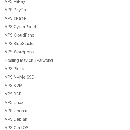
VPS AliPay
VPS PayPal
VPS cPanel
VPS CyberPanel
VPS CloudPanel
VPS BlueStacks
VPS Wordpress
Hosting máy chủ Palworld
VPS Plesk
VPS NVMe SSD
VPS KVM
VPS BGP
VPS Linux
VPS Ubuntu
VPS Debian
VPS CentOS