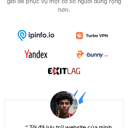
giới để phục vụ một cơ sở người dùng rộng
hơn.
“ Tôi đã lưu trữ website của mình