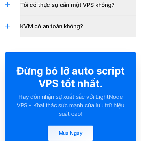
Tôi có thực sự cần một VPS không?
KVM có an toàn không?
Đừng bỏ lỡ auto script
VPS tốt nhất.
Hãy đón nhận sự xuất sắc với LightNode
VPS - Khai thác sức mạnh của lưu trữ hiệu
suất cao!
Mua Ngay