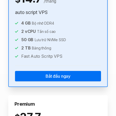
/tháng
auto script VPS
4
GB
Bộ nhớ DDR4
2
vCPU
Tần số cao
50
GB
Lưu trữ NVMe SSD
2
TB
Băng thông
Fast Auto Scritp VPS
Bắt đầu ngay
Premium