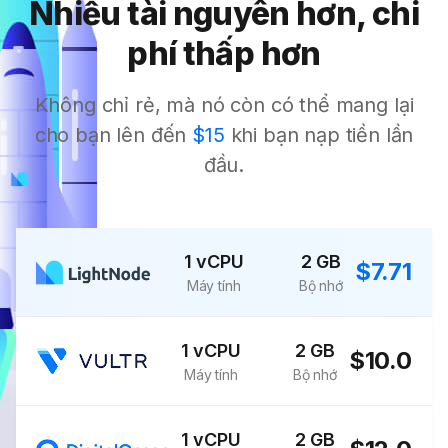
Nhiều tài nguyên hơn, chi
phí thấp hơn
Không chỉ rẻ, mà nó còn có thể mang lại
cho bạn lên đến
$15
khi bạn nạp tiền lần
đầu.
1 vCPU
2 GB
$7.71
Máy tính
Bộ nhớ
1 vCPU
2 GB
$10.0
Máy tính
Bộ nhớ
1 vCPU
2 GB