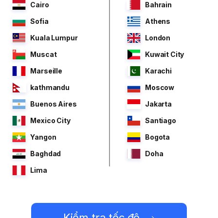
Cairo
Bahrain
Sofia
Athens
Kuala Lumpur
London
Muscat
Kuwait City
Marseille
Karachi
kathmandu
Moscow
Buenos Aires
Jakarta
Mexico City
Santiago
Yangon
Bogota
Baghdad
Doha
Lima
Kiểm tra tốc độ