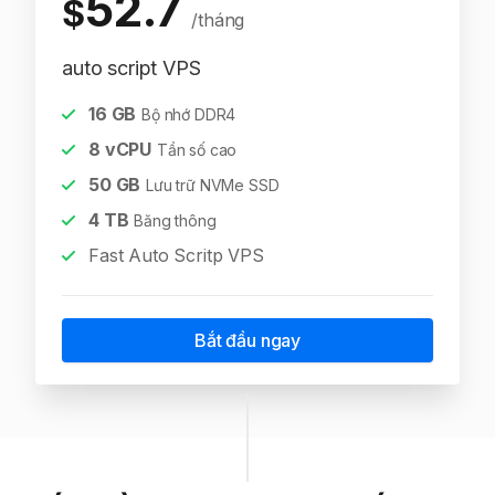
52.7
$
/tháng
auto script VPS
16
GB
Bộ nhớ DDR4
8
vCPU
Tần số cao
50
GB
Lưu trữ NVMe SSD
4
TB
Băng thông
Fast Auto Scritp VPS
Bắt đầu ngay