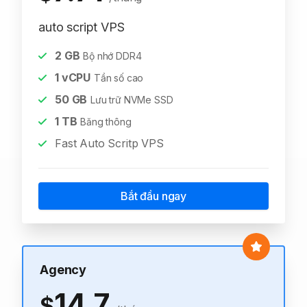
auto script VPS
2
GB
Bộ nhớ DDR4
1
vCPU
Tần số cao
50
GB
Lưu trữ NVMe SSD
1
TB
Băng thông
Fast Auto Scritp VPS
Bắt đầu ngay
Agency
14.7
$