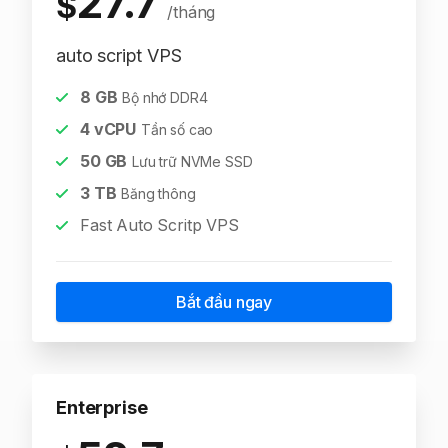
27.7
$
/tháng
auto script VPS
8
GB
Bộ nhớ DDR4
4
vCPU
Tần số cao
50
GB
Lưu trữ NVMe SSD
3
TB
Băng thông
Fast Auto Scritp VPS
Bắt đầu ngay
Enterprise