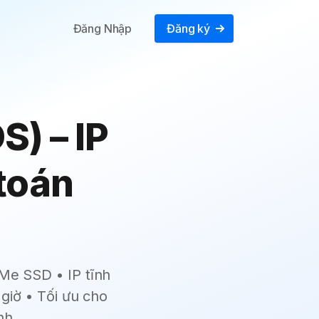
Đăng Nhập
Đăng ký
) – IP
toán
Me SSD • IP tĩnh
giờ • Tối ưu cho
nh