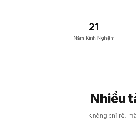
Sao Paulo
Jeddah
21
Tokyo
Năm Kinh Nghiệm
Cairo
Bahrain
Sofia
Athens
Kuala Lumpur
Nhiều t
London
Muscat
Không chỉ rẻ, mà
Kuwait City
Marseille