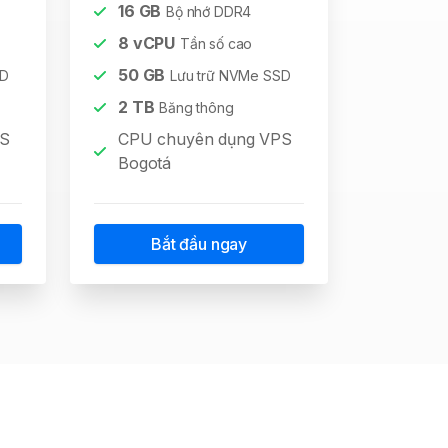
16
GB
Bộ nhớ DDR4
8
vCPU
Tần số cao
50
GB
SD
Lưu trữ NVMe SSD
2
TB
Băng thông
PS
CPU chuyên dụng VPS
Bogotá
Bắt đầu ngay