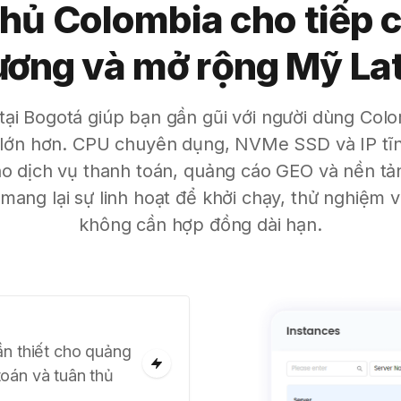
hủ Colombia cho tiếp c
ơng và mở rộng Mỹ La
ại Bogotá giúp bạn gần gũi với người dùng Col
 lớn hơn. CPU chuyên dụng, NVMe SSD và IP tĩ
ho dịch vụ thanh toán, quảng cáo GEO và nền t
 mang lại sự linh hoạt để khởi chạy, thử nghiệm
không cần hợp đồng dài hạn.
ần thiết cho quảng
oán và tuân thủ