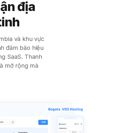
ận địa
tinh
ombia và khu vực
nh đảm bảo hiệu
ảng SaaS. Thanh
 và mở rộng mà