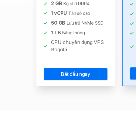
2
GB
Bộ nhớ DDR4
1
vCPU
Tần số cao
50
GB
Lưu trữ NVMe SSD
1
TB
Băng thông
CPU chuyên dụng VPS
Bogotá
Bắt đầu ngay