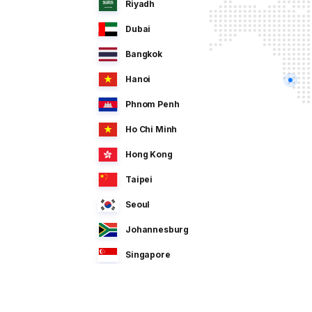
Riyadh
Dubai
Bangkok
Hanoi
Phnom Penh
Ho Chi Minh
Hong Kong
Taipei
Seoul
Johannesburg
Singapore
Manila
Dhaka