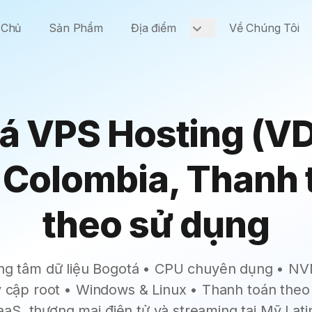
 Chủ
Sản Phẩm
Địa điểm
Về Chúng Tôi
á VPS Hosting (VDS
h Colombia, Thanh 
theo sử dụng
trung tâm dữ liệu Bogotá • CPU chuyên dụng • NV
 cập root • Windows & Linux • Thanh toán theo 
aaS, thương mại điện tử và streaming tại Mỹ Lati