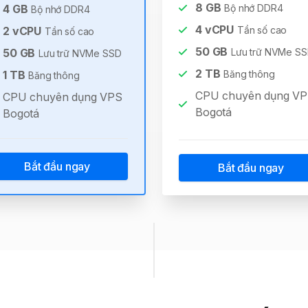
8
GB
4
GB
Bộ nhớ DDR4
Bộ nhớ DDR4
4
vCPU
2
vCPU
Tần số cao
Tần số cao
50
GB
50
GB
Lưu trữ NVMe S
Lưu trữ NVMe SSD
2
TB
1
TB
Băng thông
Băng thông
CPU chuyên dụng V
CPU chuyên dụng VPS
Bogotá
Bogotá
Bắt đầu ngay
Bắt đầu ngay