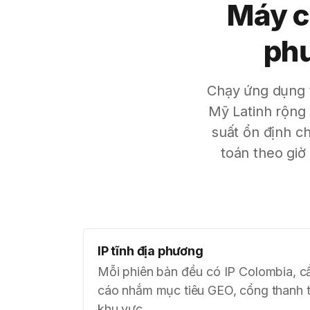
Máy c
phư
Chạy ứng dụng t
Mỹ Latinh rộng
suất ổn định c
toán theo giờ
IP tĩnh địa phương
Mỗi phiên bản đều có IP Colombia, c
cáo nhắm mục tiêu GEO, cổng thanh t
khu vực.