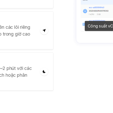
Công suất v
n các lõi riêng
o trong giờ cao
~2 phút với các
ịch hoặc phân