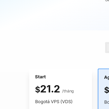
Start
A
21.2
$
/tháng
Bogotá VPS (VDS)
Bo