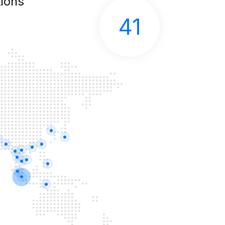
ions
41