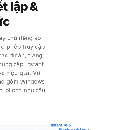
t lập &
ức
máy chủ riêng ảo
cho phép truy cập
ác dự án, trang
ung cấp Instant
à hiệu quả. Với
 bao gồm Windows
n lợi cho nhu cầu