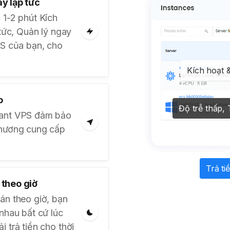
ay lập tức
 1-2 phút Kích
 tức, Quản lý ngay
PS của bạn, cho
Kích hoạt &
o
Độ trễ thấp,
tant VPS đảm bảo
phương cung cấp
Trả ti
 theo giờ
án theo giờ, bạn
nhau bất cứ lúc
 trả tiền cho thời