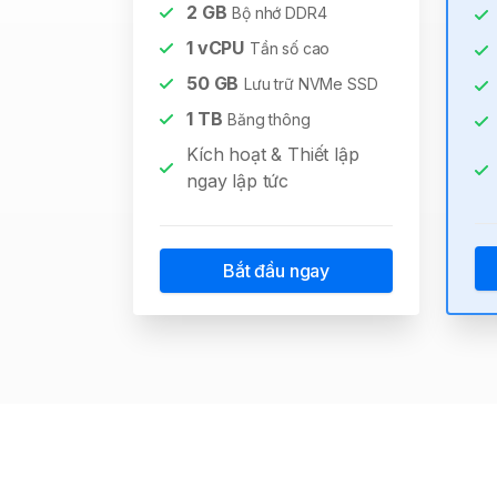
2
GB
Bộ nhớ DDR4
1
vCPU
Tần số cao
50
GB
Lưu trữ NVMe SSD
1
TB
Băng thông
Kích hoạt & Thiết lập
ngay lập tức
Bắt đầu ngay