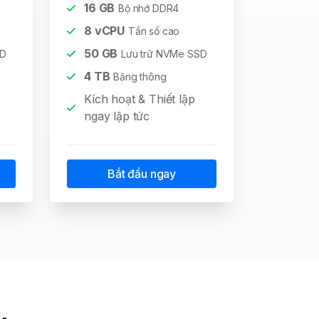
16
GB
Bộ nhớ DDR4
8
vCPU
Tần số cao
50
GB
SD
Lưu trữ NVMe SSD
4
TB
Băng thông
Kích hoạt & Thiết lập
ngay lập tức
Bắt đầu ngay