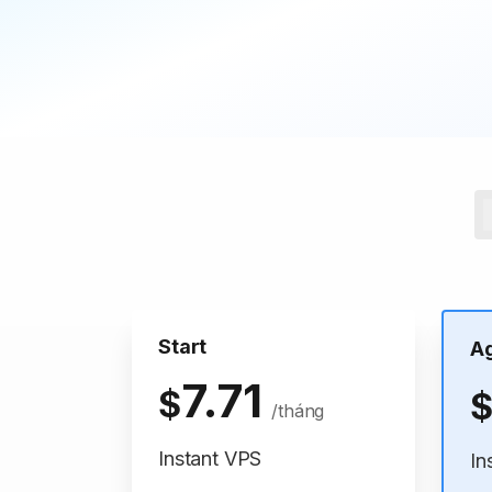
Start
A
7.71
$
/tháng
Instant VPS
In