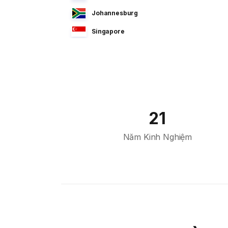
Johannesburg
Singapore
Manila
Dhaka
Sao Paulo
Jeddah
21
Tokyo
Năm Kinh Nghiệm
Cairo
Bahrain
Sofia
Athens
Kuala Lumpur