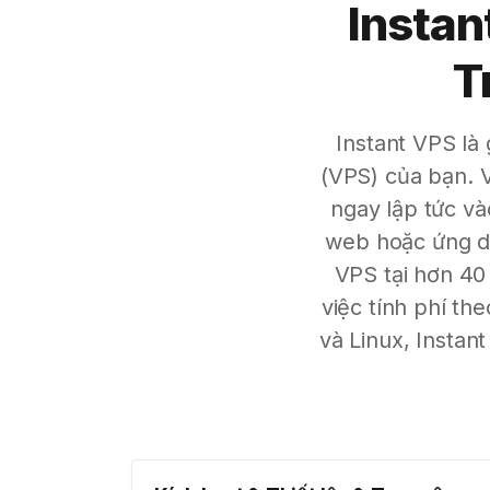
Instan
T
Instant VPS là 
(VPS) của bạn. V
ngay lập tức v
web hoặc ứng d
VPS tại hơn 40
việc tính phí t
và Linux, Instan