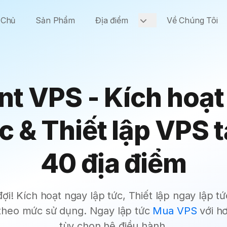
 Chủ
Sản Phẩm
Địa điểm
Về Chúng Tôi
nt VPS - Kích hoạ
c & Thiết lập VPS 
40 địa điểm
i! Kích hoạt ngay lập tức, Thiết lập ngay lập t
n theo mức sử dụng. Ngay lập tức
Mua VPS
với hơ
tùy chọn hệ điều hành.