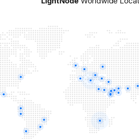
LightNode
Worldwide Locat