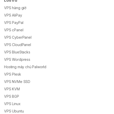
Lưu trữ
VPS hàng giờ
VPS AliPay
VPS PayPal
VPS cPanel
VPS CyberPanel
VPS CloudPanel
VPS BlueStacks
VPS Wordpress
Hosting máy chủ Palworld
VPS Plesk
VPS NVMe SSD
VPS KVM
VPS BGP
VPS Linux
VPS Ubuntu