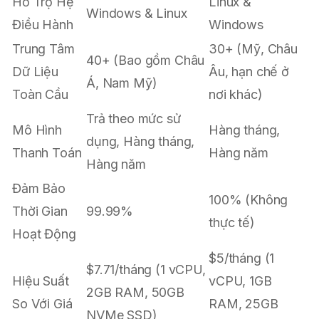
Hỗ Trợ Hệ
Linux &
Windows & Linux
Điều Hành
Windows
Trung Tâm
30+ (Mỹ, Châu
40+ (Bao gồm Châu
Dữ Liệu
Âu, hạn chế ở
Á, Nam Mỹ)
Toàn Cầu
nơi khác)
Trả theo mức sử
Mô Hình
Hàng tháng,
dụng, Hàng tháng,
Thanh Toán
Hàng năm
Hàng năm
Đảm Bảo
100% (Không
Thời Gian
99.99%
thực tế)
Hoạt Động
$5/tháng (1
$7.71/tháng (1 vCPU,
Hiệu Suất
vCPU, 1GB
2GB RAM, 50GB
So Với Giá
RAM, 25GB
NVMe SSD)