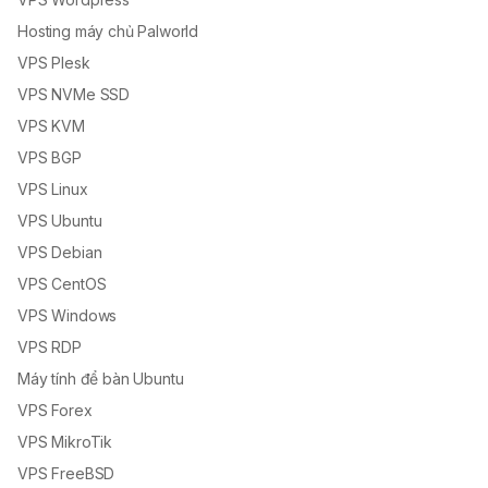
Hosting máy chủ Palworld
VPS Plesk
VPS NVMe SSD
VPS KVM
VPS BGP
VPS Linux
VPS Ubuntu
VPS Debian
VPS CentOS
VPS Windows
VPS RDP
Máy tính để bàn Ubuntu
VPS Forex
VPS MikroTik
VPS FreeBSD