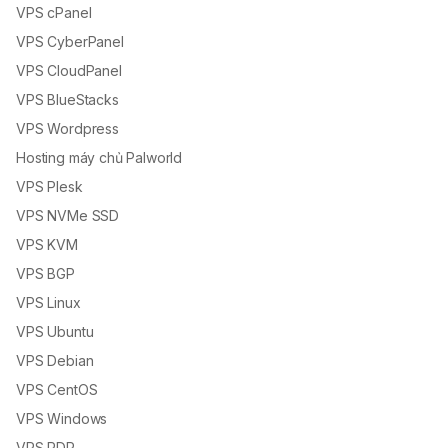
VPS cPanel
VPS CyberPanel
VPS CloudPanel
VPS BlueStacks
VPS Wordpress
Hosting máy chủ Palworld
VPS Plesk
VPS NVMe SSD
VPS KVM
VPS BGP
VPS Linux
VPS Ubuntu
VPS Debian
VPS CentOS
VPS Windows
VPS RDP