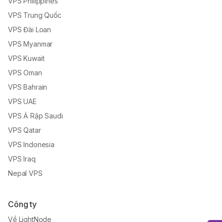
VPS Philippines
VPS Trung Quốc
VPS Đài Loan
VPS Myanmar
VPS Kuwait
VPS Oman
VPS Bahrain
VPS UAE
VPS Ả Rập Saudi
VPS Qatar
VPS Indonesia
VPS Iraq
Nepal VPS
Công ty
Về LightNode