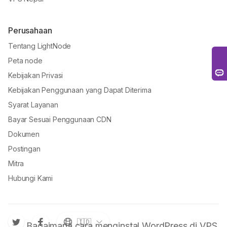
Perusahaan
Tentang LightNode
Peta node
Kebijakan Privasi
Kebijakan Penggunaan yang Dapat Diterima
Syarat Layanan
Bayar Sesuai Penggunaan CDN
Dokumen
Postingan
Mitra
Hubungi Kami
🇮🇩
Bagaimana cara menginstal WordPress di VPS