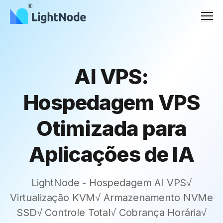
Men
AI VPS:
Hospedagem VPS
Otimizada para
Aplicações de IA
LightNode - Hospedagem AI VPS√
Virtualização KVM√ Armazenamento NVMe
SSD√ Controle Total√ Cobrança Horária√