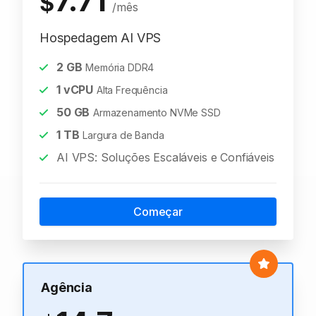
7.71
$
/mês
Hospedagem AI VPS
2
GB
Memória DDR4
1
vCPU
Alta Frequência
50
GB
Armazenamento NVMe SSD
1
TB
Largura de Banda
AI VPS: Soluções Escaláveis e Confiáveis
Começar
Agência