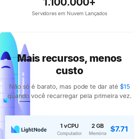
1.100.000+
Servidores em Nuvem Lançados
Mais recursos, menos
custo
Não só é barato, mas pode te dar até
$15
quando você recarregar pela primeira vez.
1 vCPU
2 GB
$7.71
Computador
Memória