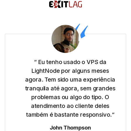
“ Eu sou nova nesse negócio de
site e a LightNode facilitou para
eu começar com o VPS de Dubai.
É simples de usar e gosto da
transparência nos preços.“
Emma Wilson