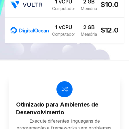
1 vCPU
2 GB
$10.0
Computador
Memória
1 vCPU
2 GB
$12.0
Computador
Memória
Otimizado para Ambientes de
Desenvolvimento
Execute diferentes linguagens de
programação e frameworks sem problemas.