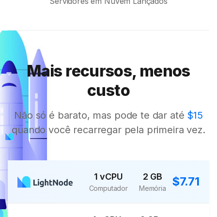
Servidores em Nuvem Lançados
Mais recursos, menos
custo
Não só é barato, mas pode te dar até
$15
quando você recarregar pela primeira vez.
1 vCPU
2 GB
$7.71
Computador
Memória