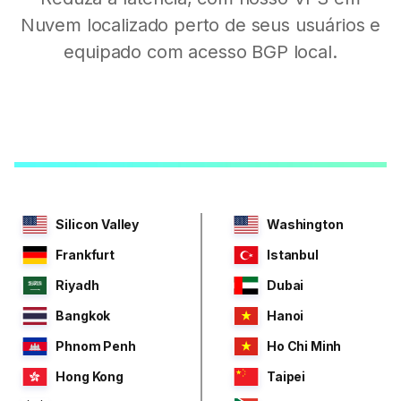
Nuvem localizado perto de seus usuários e
equipado com acesso BGP local.
Silicon Valley
Washington
Frankfurt
Istanbul
Riyadh
Dubai
Bangkok
Hanoi
Phnom Penh
Ho Chi Minh
Hong Kong
Taipei